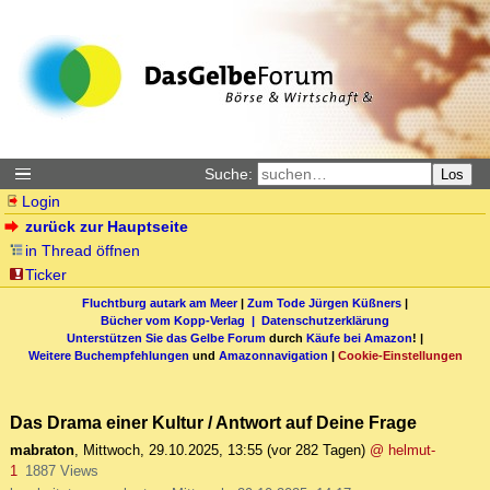
Suche:
Los
Login
zurück zur Hauptseite
in Thread öffnen
Ticker
Fluchtburg autark am Meer
|
Zum Tode Jürgen Küßners
|
Bücher vom Kopp-Verlag |
Datenschutzerklärung
Unterstützen Sie das Gelbe Forum
durch
Käufe bei Amazon
! |
Weitere Buchempfehlungen
und
Amazonnavigation
|
Cookie-Einstellungen
Das Drama einer Kultur / Antwort auf Deine Frage
mabraton
,
Mittwoch, 29.10.2025, 13:55
(vor 282 Tagen)
@ helmut-
1
1887 Views