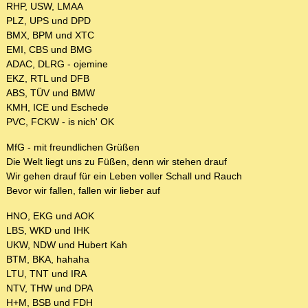
RHP, USW, LMAA
PLZ, UPS und DPD
BMX, BPM und XTC
EMI, CBS und BMG
ADAC, DLRG - ojemine
EKZ, RTL und DFB
ABS, TÜV und BMW
KMH, ICE und Eschede
PVC, FCKW - is nich' OK
MfG - mit freundlichen Grüßen
Die Welt liegt uns zu Füßen, denn wir stehen drauf
Wir gehen drauf für ein Leben voller Schall und Rauch
Bevor wir fallen, fallen wir lieber auf
HNO, EKG und AOK
LBS, WKD und IHK
UKW, NDW und Hubert Kah
BTM, BKA, hahaha
LTU, TNT und IRA
NTV, THW und DPA
H+M, BSB und FDH