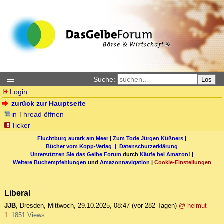
Suche:
Los
Login
zurück zur Hauptseite
in Thread öffnen
Ticker
Fluchtburg autark am Meer
|
Zum Tode Jürgen Küßners
|
Bücher vom Kopp-Verlag |
Datenschutzerklärung
Unterstützen Sie das Gelbe Forum
durch
Käufe bei Amazon
! |
Weitere Buchempfehlungen
und
Amazonnavigation
|
Cookie-Einstellungen
Liberal
JJB
,
Dresden
,
Mittwoch, 29.10.2025, 08:47
(vor 282 Tagen)
@ helmut-
1
1851 Views