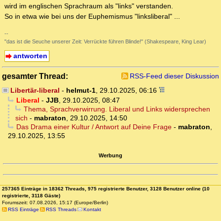
wird im englischen Sprachraum als "links" verstanden.
So in etwa wie bei uns der Euphemismus "linksliberal" ...
--
"das ist die Seuche unserer Zeit: Verrückte führen Blinde!" (Shakespeare, King Lear)
antworten
gesamter Thread:
RSS-Feed dieser Diskussion
Libertär-liberal
-
helmut-1
,
29.10.2025, 06:16
Liberal
-
JJB
,
29.10.2025, 08:47
Thema, Sprachverwirrung. Liberal und Links widersprechen
sich
-
mabraton
,
29.10.2025, 14:50
Das Drama einer Kultur / Antwort auf Deine Frage
-
mabraton
,
29.10.2025, 13:55
Werbung
257365 Einträge in 18362 Threads, 975 registrierte Benutzer, 3128 Benutzer online (10
registrierte, 3118 Gäste)
Forumszeit: 07.08.2026, 15:17 (Europe/Berlin)
RSS Einträge
RSS Threads
Kontakt