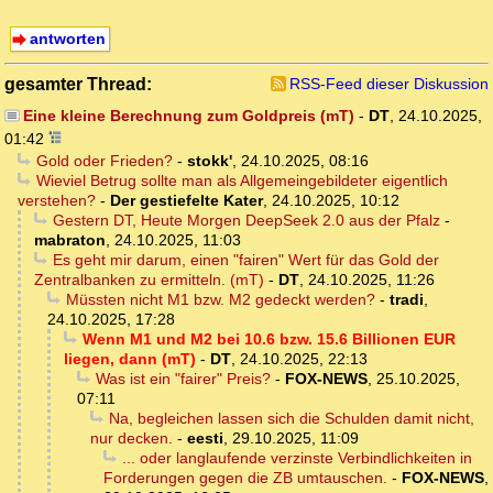
antworten
gesamter Thread:
RSS-Feed dieser Diskussion
Eine kleine Berechnung zum Goldpreis (mT)
-
DT
,
24.10.2025,
01:42
Gold oder Frieden?
-
stokk'
,
24.10.2025, 08:16
Wieviel Betrug sollte man als Allgemeingebildeter eigentlich
verstehen?
-
Der gestiefelte Kater
,
24.10.2025, 10:12
Gestern DT, Heute Morgen DeepSeek 2.0 aus der Pfalz
-
mabraton
,
24.10.2025, 11:03
Es geht mir darum, einen "fairen" Wert für das Gold der
Zentralbanken zu ermitteln. (mT)
-
DT
,
24.10.2025, 11:26
Müssten nicht M1 bzw. M2 gedeckt werden?
-
tradi
,
24.10.2025, 17:28
Wenn M1 und M2 bei 10.6 bzw. 15.6 Billionen EUR
liegen, dann (mT)
-
DT
,
24.10.2025, 22:13
Was ist ein "fairer" Preis?
-
FOX-NEWS
,
25.10.2025,
07:11
Na, begleichen lassen sich die Schulden damit nicht,
nur decken.
-
eesti
,
29.10.2025, 11:09
... oder langlaufende verzinste Verbindlichkeiten in
Forderungen gegen die ZB umtauschen.
-
FOX-NEWS
,