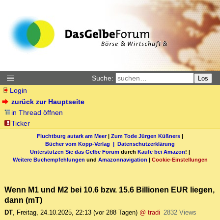
Suche:
Los
Login
zurück zur Hauptseite
in Thread öffnen
Ticker
Fluchtburg autark am Meer
|
Zum Tode Jürgen Küßners
|
Bücher vom Kopp-Verlag |
Datenschutzerklärung
Unterstützen Sie das Gelbe Forum
durch
Käufe bei Amazon
! |
Weitere Buchempfehlungen
und
Amazonnavigation
|
Cookie-Einstellungen
Wenn M1 und M2 bei 10.6 bzw. 15.6 Billionen EUR liegen,
dann (mT)
DT
,
Freitag, 24.10.2025, 22:13
(vor 288 Tagen)
@ tradi
2832 Views