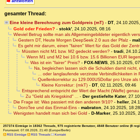
antworten
gesamter Thread:
Eine kleine Berechnung zum Goldpreis (mT)
-
DT
,
24.10.2025
Gold oder Frieden?
-
stokk'
,
24.10.2025, 08:16
Wieviel Betrug sollte man als Allgemeingebildeter eigentlich ver
Gestern DT, Heute Morgen DeepSeek 2.0 aus der Pfalz
-
mab
Es geht mir darum, einen "fairen" Wert für das Gold der Zent
Müssten nicht M1 bzw. M2 gedeckt werden?
-
tradi
,
24.10.
Wenn M1 und M2 bei 10.6 bzw. 15.6 Billionen EUR liege
Was ist ein "fairer" Preis?
-
FOX-NEWS
,
25.10.2025, 07
Na, begleichen lassen sich die Schulden damit nicht,
... oder langlaufende verzinste Verbindlichkeiten 
Quellenkorrektur zu 129.000USDollar pro Unze als
Kleine Korrektur: (mkT)
-
DT
,
02.11.2025, 09:46
Entsprechend entspricht der Wert der Macht (Waffe) genau 
Zu "Geld als Kriegskind" ...
-
Der gestiefelte Kater
,
27.10
Die Frage ist: Was passiert mit den anderen 9/10?
-
heller
,
24.1
DoroTee und das Einmal-Eins
-
mabraton
,
24.10.2025, 18:28
Wenigsten handelt man sich bei Gold
-
D-Marker
,
25.10.2025, 
257374 Einträge in 18362 Threads, 975 registrierte Benutzer, 4848 Benutzer online (8 regi
Forumszeit: 07.08.2026, 21:40 (Europe/Berlin)
RSS Einträge
RSS Threads
Kontakt