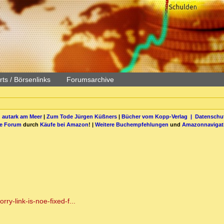
ts / Börsenlinks
Forumsarchive
 autark am Meer
|
Zum Tode Jürgen Küßners
|
Bücher vom Kopp-Verlag |
Datenschut
be Forum
durch
Käufe bei Amazon
! |
Weitere Buchempfehlungen
und
Amazonnavigat
y-link-is-noe-fixed-f...