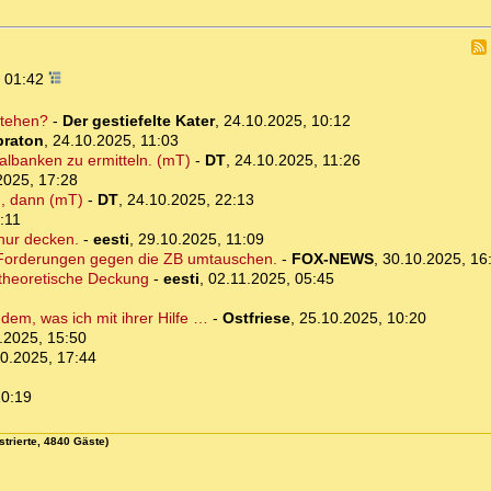
, 01:42
stehen?
-
Der gestiefelte Kater
,
24.10.2025, 10:12
raton
,
24.10.2025, 11:03
ralbanken zu ermitteln. (mT)
-
DT
,
24.10.2025, 11:26
2025, 17:28
n, dann (mT)
-
DT
,
24.10.2025, 22:13
:11
 nur decken.
-
eesti
,
29.10.2025, 11:09
in Forderungen gegen die ZB umtauschen.
-
FOX-NEWS
,
30.10.2025, 16
 theoretische Deckung
-
eesti
,
02.11.2025, 05:45
dem, was ich mit ihrer Hilfe …
-
Ostfriese
,
25.10.2025, 10:20
.2025, 15:50
0.2025, 17:44
20:19
strierte, 4840 Gäste)