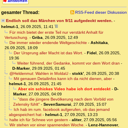
antworten
gesamter Thread:
RSS-Feed dieser Diskussion
Endlich soll das Märchen von 9/11 aufgedeckt werden.
-
helmut-1
,
26.09.2025, 11:41
Für mich bietet der erste Teil nur verstärkt Anhalt für
Vertuschung.
-
Griba
,
26.09.2025, 12:49
Die immer wieder endende Weltgeschichte
-
Ashitaka
,
26.09.2025, 18:09
Der Ursprung aller Macht ist das Wort.
-
Fidel
,
26.09.2025,
19:36
Weiter führend, der Gedanke, kommt vor dem Wort dran
-
D-Marker
,
29.09.2025, 01:45
@Heldenmut: Wahlen in MoldaU
-
stokk'
,
26.09.2025, 20:38
Mit genauen Detailinfos kann ich da nicht dienen, aber
-
helmut-1
,
26.09.2025, 21:45
Aber ein schickes Video habe ich dort entdeckt
-
D-
Marker
,
27.09.2025, 04:09
"dass die jüngere Bevölkerung nach dem Vorbild von
Zelensky fühlt"
-
SevenSamurai
,
27.09.2025, 15:07
Ich hab im rum. facebook aufgerufen, ob das jemand
abgespeichert hat
-
helmut-1
,
27.09.2025, 13:23
halte ich für Schnee von gestern
-
aliter
,
27.09.2025, 05:56
Wir stehen vor einer spannenden Woche.
-
Lenz-Hannover
,