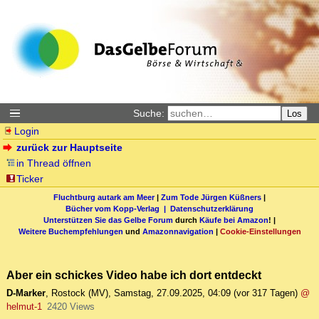
Suche:
Los
Login
zurück zur Hauptseite
in Thread öffnen
Ticker
Fluchtburg autark am Meer
|
Zum Tode Jürgen Küßners
|
Bücher vom Kopp-Verlag |
Datenschutzerklärung
Unterstützen Sie das Gelbe Forum
durch
Käufe bei Amazon
! |
Weitere Buchempfehlungen
und
Amazonnavigation
|
Cookie-Einstellungen
Aber ein schickes Video habe ich dort entdeckt
D-Marker
,
Rostock (MV)
,
Samstag, 27.09.2025, 04:09
(vor 317 Tagen)
@
helmut-1
2420 Views