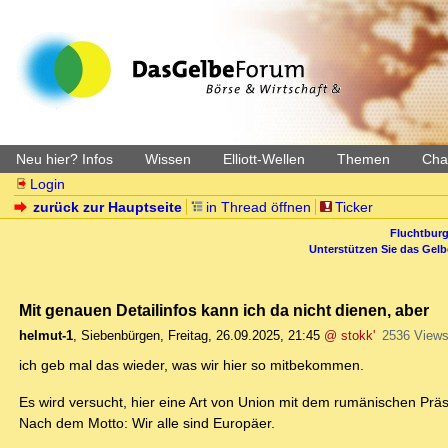
Neu hier? Infos
Wissen
Elliott-Wellen
Themen
Char
Login
zurück zur Hauptseite
in Thread öffnen
Ticker
Fluchtburg
Unterstützen Sie das Gel
Mit genauen Detailinfos kann ich da nicht dienen, aber
helmut-1
,
Siebenbürgen
,
Freitag, 26.09.2025, 21:45
@ stokk'
2536 View
ich geb mal das wieder, was wir hier so mitbekommen.
Es wird versucht, hier eine Art von Union mit dem rumänischen Prä
Nach dem Motto: Wir alle sind Europäer.