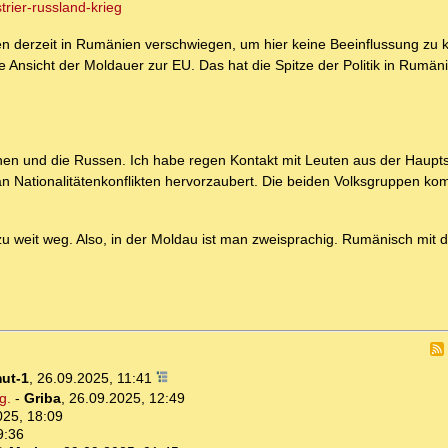
rier-russland-krieg
en derzeit in Rumänien verschwiegen, um hier keine Beeinflussung zu k
e Ansicht der Moldauer zur EU. Das hat die Spitze der Politik in Rumän
nen und die Russen. Ich habe regen Kontakt mit Leuten aus der Haupts
 an Nationalitätenkonflikten hervorzaubert. Die beiden Volksgruppen k
st zu weit weg. Also, in der Moldau ist man zweisprachig. Rumänisch mit
ut-1
,
26.09.2025, 11:41
g.
-
Griba
,
26.09.2025, 12:49
025, 18:09
9:36