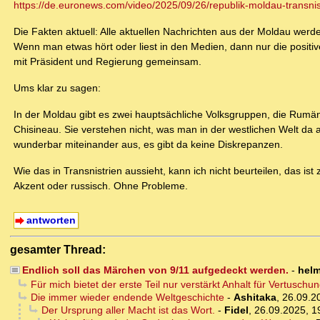
https://de.euronews.com/video/2025/09/26/republik-moldau-transnist
Die Fakten aktuell: Alle aktuellen Nachrichten aus der Moldau werd
Wenn man etwas hört oder liest in den Medien, dann nur die positiv
mit Präsident und Regierung gemeinsam.
Ums klar zu sagen:
In der Moldau gibt es zwei hauptsächliche Volksgruppen, die Rumä
Chisineau. Sie verstehen nicht, was man in der westlichen Welt da
wunderbar miteinander aus, es gibt da keine Diskrepanzen.
Wie das in Transnistrien aussieht, kann ich nicht beurteilen, das i
Akzent oder russisch. Ohne Probleme.
antworten
gesamter Thread:
Endlich soll das Märchen von 9/11 aufgedeckt werden.
-
helm
Für mich bietet der erste Teil nur verstärkt Anhalt für Vertuschun
Die immer wieder endende Weltgeschichte
-
Ashitaka
,
26.09.2
Der Ursprung aller Macht ist das Wort.
-
Fidel
,
26.09.2025, 1