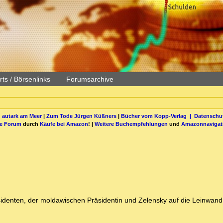
ts / Börsenlinks
Forumsarchive
 autark am Meer
|
Zum Tode Jürgen Küßners
|
Bücher vom Kopp-Verlag |
Datenschut
be Forum
durch
Käufe bei Amazon
! |
Weitere Buchempfehlungen
und
Amazonnavigat
s
sidenten, der moldawischen Präsidentin und Zelensky auf die Leinwand