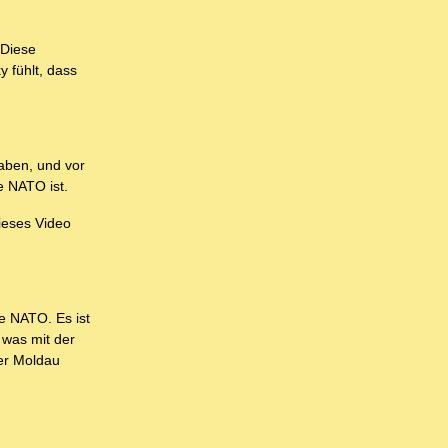
 Diese
y fühlt, dass
haben, und vor
e NATO ist.
ieses Video
e NATO. Es ist
 was mit der
der Moldau