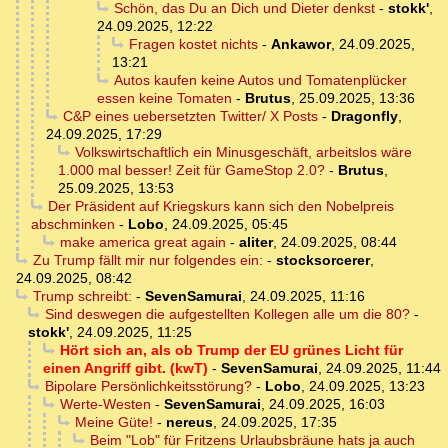
Schön, das Du an Dich und Dieter denkst
-
stokk'
,
24.09.2025, 12:22
Fragen kostet nichts
-
Ankawor
,
24.09.2025,
13:21
Autos kaufen keine Autos und Tomatenplücker
essen keine Tomaten
-
Brutus
,
25.09.2025, 13:36
C&P eines uebersetzten Twitter/ X Posts
-
Dragonfly
,
24.09.2025, 17:29
Volkswirtschaftlich ein Minusgeschäft, arbeitslos wäre
1.000 mal besser! Zeit für GameStop 2.0?
-
Brutus
,
25.09.2025, 13:53
Der Präsident auf Kriegskurs kann sich den Nobelpreis
abschminken
-
Lobo
,
24.09.2025, 05:45
make america great again
-
aliter
,
24.09.2025, 08:44
Zu Trump fällt mir nur folgendes ein:
-
stocksorcerer
,
24.09.2025, 08:42
Trump schreibt:
-
SevenSamurai
,
24.09.2025, 11:16
Sind deswegen die aufgestellten Kollegen alle um die 80?
-
stokk'
,
24.09.2025, 11:25
Hört sich an, als ob Trump der EU grünes Licht für
einen Angriff gibt. (kwT)
-
SevenSamurai
,
24.09.2025, 11:44
Bipolare Persönlichkeitsstörung?
-
Lobo
,
24.09.2025, 13:23
Werte-Westen
-
SevenSamurai
,
24.09.2025, 16:03
Meine Güte!
-
nereus
,
24.09.2025, 17:35
Beim "Lob" für Fritzens Urlaubsbräune hats ja auch