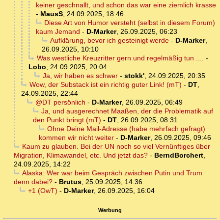
keiner geschnallt, und schon das war eine ziemlich krasse
-
MausS
,
24.09.2025, 18:46
Diese Art von Humor versteht (selbst in diesem Forum)
kaum Jemand
-
D-Marker
,
26.09.2025, 06:23
Aufklärung, bevor ich gesteinigt werde
-
D-Marker
,
26.09.2025, 10:10
Was westliche Kreuzritter gern und regelmäßig tun ....
-
Lobo
,
24.09.2025, 20:04
Ja, wir haben es schwer
-
stokk'
,
24.09.2025, 20:35
Wow, der Substack ist ein richtig guter Link! (mT)
-
DT
,
24.09.2025, 22:44
@DT persönlich
-
D-Marker
,
26.09.2025, 06:49
Ja, und ausgerechnet Maaßen, der die Problematik auf
den Punkt bringt (mT)
-
DT
,
26.09.2025, 08:31
Ohne Deine Mail-Adresse (habe mehrfach gefragt)
kommen wir nicht weiter
-
D-Marker
,
26.09.2025, 09:46
Kaum zu glauben. Bei der UN noch so viel Vernünftiges über
Migration, Klimawandel, etc. Und jetzt das?
-
BerndBorchert
,
24.09.2025, 14:22
Alaska: Wer war beim Gespräch zwischen Putin und Trum
denn dabei?
-
Brutus
,
25.09.2025, 14:36
+1 (OwT)
-
D-Marker
,
26.09.2025, 16:04
Werbung