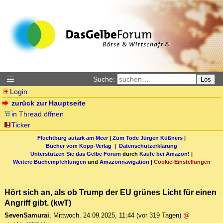
Suche:
Los
Login
zurück zur Hauptseite
in Thread öffnen
Ticker
Fluchtburg autark am Meer
|
Zum Tode Jürgen Küßners
|
Bücher vom Kopp-Verlag |
Datenschutzerklärung
Unterstützen Sie das Gelbe Forum
durch
Käufe bei Amazon
! |
Weitere Buchempfehlungen
und
Amazonnavigation
|
Cookie-Einstellungen
Hört sich an, als ob Trump der EU grünes Licht für einen
Angriff gibt. (kwT)
SevenSamurai
,
Mittwoch, 24.09.2025, 11:44
(vor 319 Tagen)
@