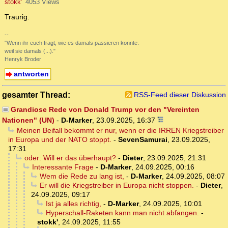
stokk'
4053 Views
Traurig.
--
"Wenn ihr euch fragt, wie es damals passieren konnte:
weil sie damals (...)."
Henryk Broder
antworten
gesamter Thread:
RSS-Feed dieser Diskussion
Grandiose Rede von Donald Trump vor den "Vereinten
Nationen" (UN)
-
D-Marker
,
23.09.2025, 16:37
Meinen Beifall bekommt er nur, wenn er die IRREN Kriegstreiber
in Europa und der NATO stoppt.
-
SevenSamurai
,
23.09.2025,
17:31
oder: Will er das überhaupt?
-
Dieter
,
23.09.2025, 21:31
Interessante Frage
-
D-Marker
,
24.09.2025, 00:16
Wem die Rede zu lang ist,
-
D-Marker
,
24.09.2025, 08:07
Er will die Kriegstreiber in Europa nicht stoppen.
-
Dieter
,
24.09.2025, 09:17
Ist ja alles richtig,
-
D-Marker
,
24.09.2025, 10:01
Hyperschall-Raketen kann man nicht abfangen.
-
stokk'
,
24.09.2025, 11:55