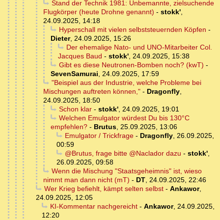
Stand der Technik 1981: Unbemannte, zielsuchende
Flugkörper (heute Drohne genannt)
-
stokk'
,
24.09.2025, 14:18
Hyperschall mit vielen selbststeuernden Köpfen
-
Dieter
,
24.09.2025, 15:26
Der ehemalige Nato- und UNO-Mitarbeiter Col.
Jacques Baud
-
stokk'
,
24.09.2025, 15:38
Gibt es diese Neutronen-Bomben noch? (kwT)
-
SevenSamurai
,
24.09.2025, 17:59
"Beispiel aus der Industrie, welche Probleme bei
Mischungen auftreten können,"
-
Dragonfly
,
24.09.2025, 18:50
Schon klar
-
stokk'
,
24.09.2025, 19:01
Welchen Emulgator würdest Du bis 130°C
empfehlen?
-
Brutus
,
25.09.2025, 13:06
Emulgator / Trickfrage
-
Dragonfly
,
26.09.2025,
00:59
@Brutus, frage bitte @Naclador dazu
-
stokk'
,
26.09.2025, 09:58
Wenn die Mischung "Staatsgeheimnis" ist, wieso
nimmt man dann nicht (mT)
-
DT
,
24.09.2025, 22:46
Wer Krieg befiehlt, kämpt selten selbst
-
Ankawor
,
24.09.2025, 12:05
KI-Kommentar nachgereicht
-
Ankawor
,
24.09.2025,
12:20