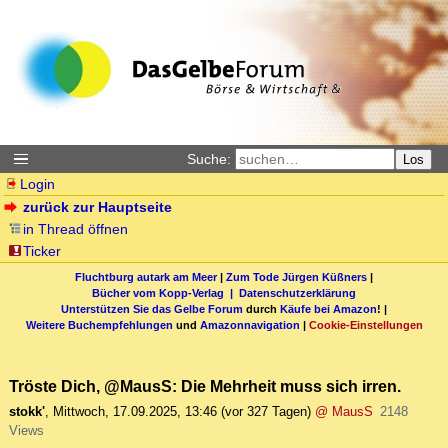
Suche:
Los
Login
zurück zur Hauptseite
in Thread öffnen
Ticker
Fluchtburg autark am Meer
|
Zum Tode Jürgen Küßners
|
Bücher vom Kopp-Verlag |
Datenschutzerklärung
Unterstützen Sie das Gelbe Forum
durch
Käufe bei Amazon
! |
Weitere Buchempfehlungen
und
Amazonnavigation
|
Cookie-Einstellungen
Tröste Dich, @MausS: Die Mehrheit muss sich irren.
stokk'
,
Mittwoch, 17.09.2025, 13:46
(vor 327 Tagen)
@ MausS
2148
Views