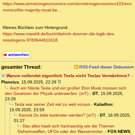
https://www.armstrongeconomics.com/armstrongeconomics101/eco
nomics/the-majority-must-be...
Kleines Büchlein zum Hintergrund:
https://www.rowohlt.de/buch/dietrich-doerner-die-logik-des-
misslingens-9783644011618
antworten
gesamter Thread:
RSS-Feed dieser Diskussion
Warum vollendet eigentlich Tesla nicht Teslas Vermächtnis?
-
Plancius
,
15.09.2025, 22:28
Auch ein Nikola Tesla und ein großer Elon Musk müssen sich
den Gesetzen der Physik unterwerfen. (mT)
-
DT
,
15.09.2025,
23:29
Tesla war seiner Zeit viel zu weit voraus
-
Kaladhor
,
15.09.2025, 23:59
Kannst Du bitte konkreter werden? (mT)
-
DT
,
16.09.2025,
01:27
Das alles haelt sich hartnaeckig wie die Themen
Geheimwaffen, UFOs oder der Wassermotor.
-
FOX-NEWS
,