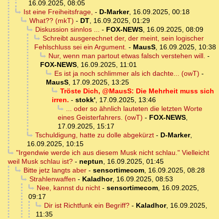
16.09.2025, 08:05
Ist eine Freiheitsfrage,
-
D-Marker
,
16.09.2025, 00:18
What?? (mkT)
-
DT
,
16.09.2025, 01:29
Diskussion sinnlos ...
-
FOX-NEWS
,
16.09.2025, 08:09
Schreibt ausgerechnet der, der meint, sein logischer
Fehlschluss sei ein Argument.
-
MausS
,
16.09.2025, 10:38
Nur, wenn man partout etwas falsch verstehen will.
-
FOX-NEWS
,
16.09.2025, 11:01
Es ist ja noch schlimmer als ich dachte... (owT)
-
MausS
,
17.09.2025, 13:25
Tröste Dich, @MausS: Die Mehrheit muss sich
irren.
-
stokk'
,
17.09.2025, 13:46
... oder so ähnlich lauteten die letzten Worte
eines Geisterfahrers. (owT)
-
FOX-NEWS
,
17.09.2025, 15:17
Tschuldigung, hatte zu dolle abgekürzt
-
D-Marker
,
16.09.2025, 10:15
"Irgendwie werde ich aus diesem Musk nicht schlau." Vielleicht
weil Musk schlau ist?
-
neptun
,
16.09.2025, 01:45
Bitte jetz langts aber
-
sensortimecom
,
16.09.2025, 08:28
Strahlenwaffen
-
Kaladhor
,
16.09.2025, 08:53
Nee, kannst du nicht
-
sensortimecom
,
16.09.2025,
09:17
Dir ist Richtfunk ein Begriff?
-
Kaladhor
,
16.09.2025,
11:35