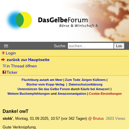
Suche:
Los
Login
zurück zur Hauptseite
in Thread öffnen
Ticker
Fluchtburg autark am Meer
|
Zum Tode Jürgen Küßners
|
Bücher vom Kopp-Verlag |
Datenschutzerklärung
Unterstützen Sie das Gelbe Forum
durch
Käufe bei Amazon
! |
Weitere Buchempfehlungen
und
Amazonnavigation
|
Cookie-Einstellungen
Danke! owT
stokk'
,
Montag, 01.09.2025, 10:57
(vor 342 Tagen)
@ Brutus
2603 Views
Gute Verknüpfung.