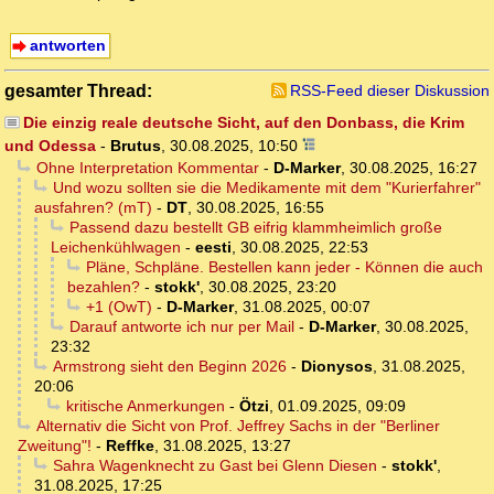
antworten
gesamter Thread:
RSS-Feed dieser Diskussion
Die einzig reale deutsche Sicht, auf den Donbass, die Krim
und Odessa
-
Brutus
,
30.08.2025, 10:50
Ohne Interpretation Kommentar
-
D-Marker
,
30.08.2025, 16:27
Und wozu sollten sie die Medikamente mit dem "Kurierfahrer"
ausfahren? (mT)
-
DT
,
30.08.2025, 16:55
Passend dazu bestellt GB eifrig klammheimlich große
Leichenkühlwagen
-
eesti
,
30.08.2025, 22:53
Pläne, Schpläne. Bestellen kann jeder - Können die auch
bezahlen?
-
stokk'
,
30.08.2025, 23:20
+1 (OwT)
-
D-Marker
,
31.08.2025, 00:07
Darauf antworte ich nur per Mail
-
D-Marker
,
30.08.2025,
23:32
Armstrong sieht den Beginn 2026
-
Dionysos
,
31.08.2025,
20:06
kritische Anmerkungen
-
Ötzi
,
01.09.2025, 09:09
Alternativ die Sicht von Prof. Jeffrey Sachs in der "Berliner
Zweitung"!
-
Reffke
,
31.08.2025, 13:27
Sahra Wagenknecht zu Gast bei Glenn Diesen
-
stokk'
,
31.08.2025, 17:25