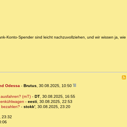
nk-Konto-Spender sind leicht nachzuvollziehen, und wir wissen ja, wie
und Odessa
-
Brutus
,
30.08.2025, 10:50
" ausfahren? (mT)
-
DT
,
30.08.2025, 16:55
chenkühlwagen
-
eesti
,
30.08.2025, 22:53
h bezahlen?
-
stokk'
,
30.08.2025, 23:20
, 23:32
0:06