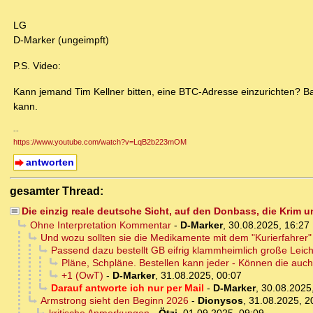
LG
D-Marker (ungeimpft)
P.S. Video:
Kann jemand Tim Kellner bitten, eine BTC-Adresse einzurichten? Ba
kann.
--
https://www.youtube.com/watch?v=LqB2b223mOM
antworten
gesamter Thread:
Die einzig reale deutsche Sicht, auf den Donbass, die Krim 
Ohne Interpretation Kommentar
-
D-Marker
,
30.08.2025, 16:27
Und wozu sollten sie die Medikamente mit dem "Kurierfahrer
Passend dazu bestellt GB eifrig klammheimlich große Lei
Pläne, Schpläne. Bestellen kann jeder - Können die auc
+1 (OwT)
-
D-Marker
,
31.08.2025, 00:07
Darauf antworte ich nur per Mail
-
D-Marker
,
30.08.2025
Armstrong sieht den Beginn 2026
-
Dionysos
,
31.08.2025, 2