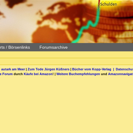
ts / Börsenlinks
Forumsarchive
 autark am Meer
|
Zum Tode Jürgen Küßners
|
Bücher vom Kopp-Verlag |
Datenschut
be Forum
durch
Käufe bei Amazon
! |
Weitere Buchempfehlungen
und
Amazonnavigat