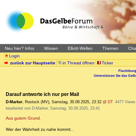
Neu hier? Infos
Wissen
Elliott-Wellen
Themen
Char
Login
zurück zur Hauptseite
in Thread öffnen
Ticker
Fluchtburg
Unterstützen Sie das Gel
Darauf antworte ich nur per Mail
D-Marker
,
Rostock (MV)
,
Samstag, 30.08.2025, 23:32
@ DT
4477 Views
bearbeitet von D-Marker, Samstag, 30.08.2025, 23:41
Aus gutem Grund.
Wer der Wahrheit zu nahe kommt...