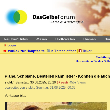
Neu hier? Infos
Wissen
Elliott-Wellen
Themen
Char
Login
zurück zur Hauptseite
in Thread öffnen
Ticker
Fluchtburg
Unterstützen Sie das Gel
Pläne, Schpläne. Bestellen kann jeder - Können die auc
stokk'
,
Samstag, 30.08.2025, 23:20
@ eesti
4557 Views
bearbeitet von stokk', Sonntag, 31.08.2025, 00:38
Vorkasse bitte!