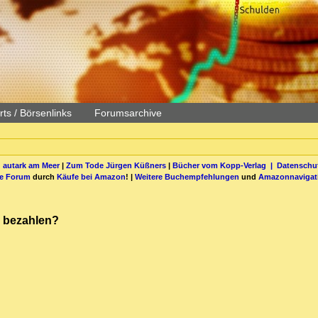
ts / Börsenlinks
Forumsarchive
 autark am Meer
|
Zum Tode Jürgen Küßners
|
Bücher vom Kopp-Verlag |
Datenschut
be Forum
durch
Käufe bei Amazon
! |
Weitere Buchempfehlungen
und
Amazonnavigat
h bezahlen?