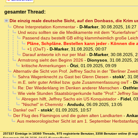
gesamter Thread:
Die einzig reale deutsche Sicht, auf den Donbass, die Krim 
Ohne Interpretation Kommentar
-
D-Marker
,
30.08.2025, 16:27
Und wozu sollten sie die Medikamente mit dem "Kurierfahrer
Passend dazu bestellt GB eifrig klammheimlich große Lei
Pläne, Schpläne. Bestellen kann jeder - Können die
+1 (OwT)
-
D-Marker
,
31.08.2025, 00:07
Darauf antworte ich nur per Mail
-
D-Marker
,
30.08.2025, 2
Armstrong sieht den Beginn 2026
-
Dionysos
,
31.08.2025, 2
kritische Anmerkungen
-
Ötzi
,
01.09.2025, 09:09
Alternativ die Sicht von Prof. Jeffrey Sachs in der "Berliner Zwei
Sahra Wagenknecht zu Gast bei Glenn Diesen
-
stokk'
,
31.08
m.E. sehr guter Artikel bzw. gute Zusammenfassung owT
-
Di
Re: Der Wiederklang im Denken anderer Menschen
-
Ostfrie
Wie viele Stunden Staatsbürgerkunde hatte "Prof." Jeffrey Sa
Abregen hilft, Jeffrey Sachs ein US Konquistador
-
Fidel
,
03
"Nischel" in Chemnitz
-
Andudu
,
06.09.2025, 13:05
Danke! owT
-
stokk'
,
01.09.2025, 10:57
Der Flug des Flamingos und die guten alten Landkarten
-
Anka
Aus meteorologischer Sicht ist am 1. September Herbstanfang
257337 Einträge in 18360 Threads, 975 registrierte Benutzer, 3358 Benutzer online (0 regi
Forumszeit: 06.08.2026, 04:07 (Europe/Berlin)