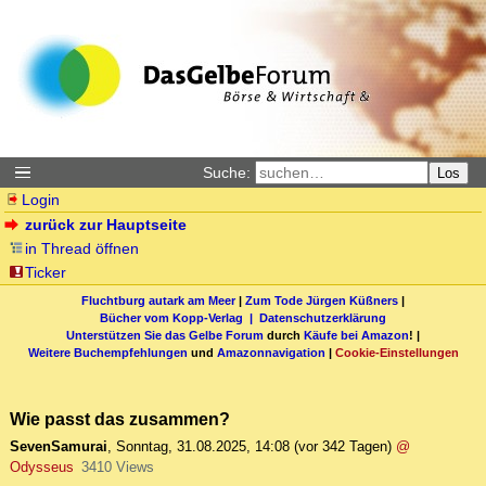
Suche:
Los
Login
zurück zur Hauptseite
in Thread öffnen
Ticker
Fluchtburg autark am Meer
|
Zum Tode Jürgen Küßners
|
Bücher vom Kopp-Verlag |
Datenschutzerklärung
Unterstützen Sie das Gelbe Forum
durch
Käufe bei Amazon
! |
Weitere Buchempfehlungen
und
Amazonnavigation
|
Cookie-Einstellungen
Wie passt das zusammen?
SevenSamurai
,
Sonntag, 31.08.2025, 14:08
(vor 342 Tagen)
@
Odysseus
3410 Views