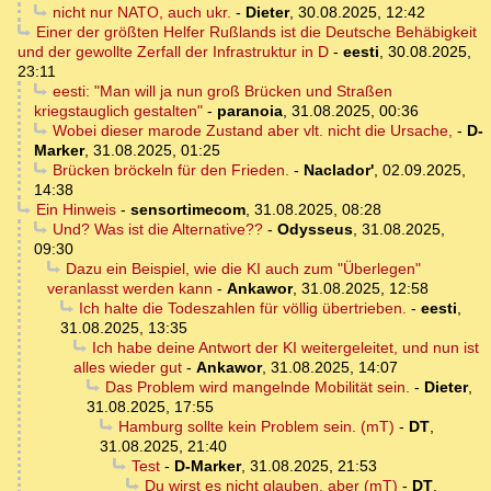
nicht nur NATO, auch ukr.
-
Dieter
,
30.08.2025, 12:42
Einer der größten Helfer Rußlands ist die Deutsche Behäbigkeit
und der gewollte Zerfall der Infrastruktur in D
-
eesti
,
30.08.2025,
23:11
eesti: "Man will ja nun groß Brücken und Straßen
kriegstauglich gestalten"
-
paranoia
,
31.08.2025, 00:36
Wobei dieser marode Zustand aber vlt. nicht die Ursache,
-
D-
Marker
,
31.08.2025, 01:25
Brücken bröckeln für den Frieden.
-
Naclador'
,
02.09.2025,
14:38
Ein Hinweis
-
sensortimecom
,
31.08.2025, 08:28
Und? Was ist die Alternative??
-
Odysseus
,
31.08.2025,
09:30
Dazu ein Beispiel, wie die KI auch zum "Überlegen"
veranlasst werden kann
-
Ankawor
,
31.08.2025, 12:58
Ich halte die Todeszahlen für völlig übertrieben.
-
eesti
,
31.08.2025, 13:35
Ich habe deine Antwort der KI weitergeleitet, und nun ist
alles wieder gut
-
Ankawor
,
31.08.2025, 14:07
Das Problem wird mangelnde Mobilität sein.
-
Dieter
,
31.08.2025, 17:55
Hamburg sollte kein Problem sein. (mT)
-
DT
,
31.08.2025, 21:40
Test
-
D-Marker
,
31.08.2025, 21:53
Du wirst es nicht glauben, aber (mT)
-
DT
,