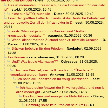
die EU und Europa
-
Dieter
,
30.08.2025, 08:45
Das ist momentan unrealistisch, da die Donau noch "in der nato
ist"
-
stokk'
,
30.08.2025, 10:45
nicht nur NATO, auch ukr.
-
Dieter
,
30.08.2025, 12:42
Einer der größten Helfer Rußlands ist die Deutsche Behäbigkeit
und der gewollte Zerfall der Infrastruktur in D
-
eesti
,
30.08.2025,
23:11
eesti: "Man will ja nun groß Brücken und Straßen
kriegstauglich gestalten"
-
paranoia
,
31.08.2025, 00:36
Wobei dieser marode Zustand aber vlt. nicht die Ursache,
-
D-
Marker
,
31.08.2025, 01:25
Brücken bröckeln für den Frieden.
-
Naclador'
,
02.09.2025,
14:38
Ein Hinweis
-
sensortimecom
,
31.08.2025, 08:28
Und? Was ist die Alternative??
-
Odysseus
,
31.08.2025,
09:30
Dazu ein Beispiel, wie die KI auch zum "Überlegen"
veranlasst werden kann
-
Ankawor
,
31.08.2025, 12:58
Ich halte die Todeszahlen für völlig übertrieben.
-
eesti
,
31.08.2025, 13:35
Ich habe deine Antwort der KI weitergeleitet, und nun ist
alles wieder gut
-
Ankawor
,
31.08.2025, 14:07
Das Problem wird mangelnde Mobilität sein.
-
Dieter
,
31.08.2025, 17:55
Hamburg sollte kein Problem sein. (mT)
-
DT
,