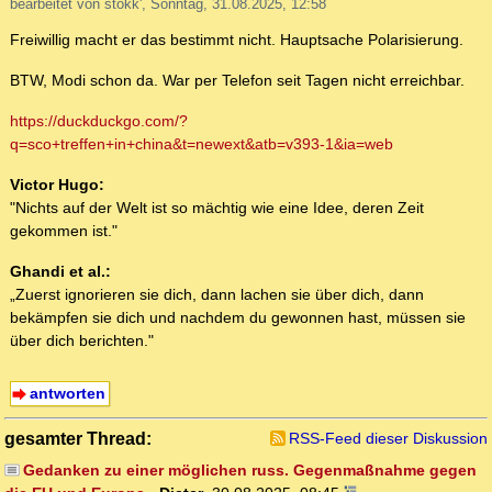
bearbeitet von stokk', Sonntag, 31.08.2025, 12:58
Freiwillig macht er das bestimmt nicht. Hauptsache Polarisierung.
BTW, Modi schon da. War per Telefon seit Tagen nicht erreichbar.
https://duckduckgo.com/?
q=sco+treffen+in+china&t=newext&atb=v393-1&ia=web
Victor Hugo:
"Nichts auf der Welt ist so mächtig wie eine Idee, deren Zeit
gekommen ist."
Ghandi et al.:
„Zuerst ignorieren sie dich, dann lachen sie über dich, dann
bekämpfen sie dich und nachdem du gewonnen hast, müssen sie
über dich berichten."
antworten
gesamter Thread:
RSS-Feed dieser Diskussion
Gedanken zu einer möglichen russ. Gegenmaßnahme gegen