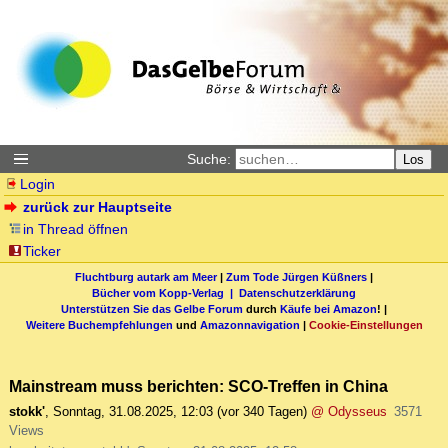
Suche:
Los
Login
zurück zur Hauptseite
in Thread öffnen
Ticker
Fluchtburg autark am Meer
|
Zum Tode Jürgen Küßners
|
Bücher vom Kopp-Verlag |
Datenschutzerklärung
Unterstützen Sie das Gelbe Forum
durch
Käufe bei Amazon
! |
Weitere Buchempfehlungen
und
Amazonnavigation
|
Cookie-Einstellungen
Mainstream muss berichten: SCO-Treffen in China
stokk'
,
Sonntag, 31.08.2025, 12:03
(vor 340 Tagen)
@ Odysseus
3571
Views