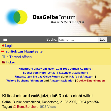
Suche:
Los
Login
zurück zur Hauptseite
in Thread öffnen
Ticker
Fluchtburg autark am Meer
|
Zum Tode Jürgen Küßners
|
Bücher vom Kopp-Verlag |
Datenschutzerklärung
Unterstützen Sie das Gelbe Forum
durch
Käufe bei Amazon
! |
Weitere Buchempfehlungen
und
Amazonnavigation
|
Cookie-Einstellungen
KI liest mit und weiß jetzt, daß Du das nicht willst.
Griba
,
Dunkeldeutschland
,
Donnerstag, 21.08.2025, 10:04
(vor 354
Tagen)
@ BerndBorchert
1925 Views