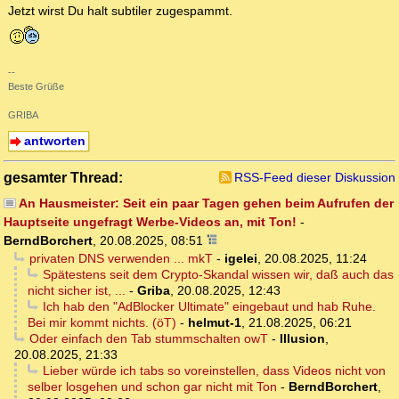
Jetzt wirst Du halt subtiler zugespammt.
--
Beste Grüße
GRIBA
antworten
gesamter Thread:
RSS-Feed dieser Diskussion
An Hausmeister: Seit ein paar Tagen gehen beim Aufrufen der
Hauptseite ungefragt Werbe-Videos an, mit Ton!
-
BerndBorchert
,
20.08.2025, 08:51
privaten DNS verwenden ... mkT
-
igelei
,
20.08.2025, 11:24
Spätestens seit dem Crypto-Skandal wissen wir, daß auch das
nicht sicher ist, ...
-
Griba
,
20.08.2025, 12:43
Ich hab den "AdBlocker Ultimate" eingebaut und hab Ruhe.
Bei mir kommt nichts. (öT)
-
helmut-1
,
21.08.2025, 06:21
Oder einfach den Tab stummschalten owT
-
Illusion
,
20.08.2025, 21:33
Lieber würde ich tabs so voreinstellen, dass Videos nicht von
selber losgehen und schon gar nicht mit Ton
-
BerndBorchert
,