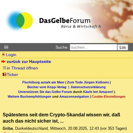
Suche:
Los
Login
zurück zur Hauptseite
in Thread öffnen
Ticker
Fluchtburg autark am Meer
|
Zum Tode Jürgen Küßners
|
Bücher vom Kopp-Verlag |
Datenschutzerklärung
Unterstützen Sie das Gelbe Forum
durch
Käufe bei Amazon
! |
Weitere Buchempfehlungen
und
Amazonnavigation
|
Cookie-Einstellungen
Spätestens seit dem Crypto-Skandal wissen wir, daß
auch das nicht sicher ist, ...
Griba
,
Dunkeldeutschland
,
Mittwoch, 20.08.2025, 12:43
(vor 353 Tagen)