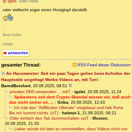
@ igelei
2588 Views
oder vielleicht sogar einen Honigtopf darstellt.
--
Beste Grüße
GRIBA
antworten
gesamter Thread:
RSS-Feed dieser Diskussion
An Hausmeister: Seit ein paar Tagen gehen beim Aufrufen der
Hauptseite ungefragt Werbe-Videos an, mit Ton!
-
BerndBorchert
,
20.08.2025, 08:51
privaten DNS verwenden ... mkT
-
igelei
,
20.08.2025, 11:24
Spätestens seit dem Crypto-Skandal wissen wir, daß auch
das nicht sicher ist, ...
-
Griba
,
20.08.2025, 12:43
Ich hab den "AdBlocker Ultimate" eingebaut und hab Ruhe.
Bei mir kommt nichts. (öT)
-
helmut-1
,
21.08.2025, 06:21
Oder einfach den Tab stummschalten owT
-
Illusion
,
20.08.2025, 21:33
Lieber würde ich tabs so voreinstellen, dass Videos nicht von