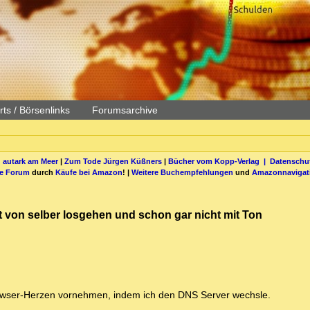
ts / Börsenlinks
Forumsarchive
 autark am Meer
|
Zum Tode Jürgen Küßners
|
Bücher vom Kopp-Verlag |
Datenschut
be Forum
durch
Käufe bei Amazon
! |
Weitere Buchempfehlungen
und
Amazonnavigat
ht von selber losgehen und schon gar nicht mit Ton
owser-Herzen vornehmen, indem ich den DNS Server wechsle.