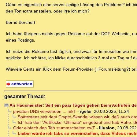
Gäbe es eigentlich eine server-seitige Lösung des Problems? ich 
den Ton extra anstellen, oder irre ich mich?
Bernd Borchert
Ich habe übrigens nichts gegen Reklame auf der DGF Webseite, nur 
eines Postings.
Ich nutze die Reklame fast täglich, und zwar für Immoseiten wie Imm
anklicke. Ich schätze, ich klicke durchschnittlich 3 mal am Tag auf
Wieviele Cents ein Klick dem Forum-Provider (=Forumsleitung?) bri
antworten
gesamter Thread:
An Hausmeister: Seit ein paar Tagen gehen beim Aufrufen de
privaten DNS verwenden ... mkT
-
igelei
,
20.08.2025, 11:24
Spätestens seit dem Crypto-Skandal wissen wir, daß auch das ni
Ich hab den "AdBlocker Ultimate" eingebaut und hab Ruhe. Be
Oder einfach den Tab stummschalten owT
-
Illusion
,
20.08.202
Lieber würde ich tabs so voreinstellen, dass Videos nic