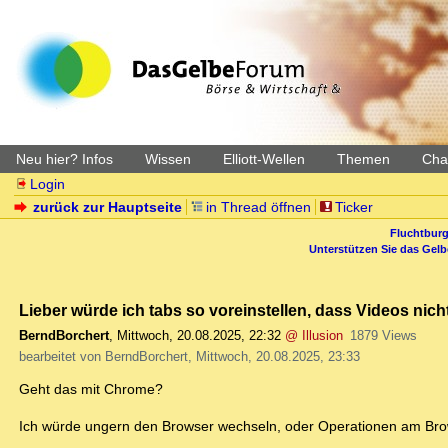
Neu hier? Infos
Wissen
Elliott-Wellen
Themen
Char
Login
zurück zur Hauptseite
in Thread öffnen
Ticker
Fluchtburg
Unterstützen Sie das Gel
Lieber würde ich tabs so voreinstellen, dass Videos nic
BerndBorchert
,
Mittwoch, 20.08.2025, 22:32
@ Illusion
1879 Views
bearbeitet von BerndBorchert, Mittwoch, 20.08.2025, 23:33
Geht das mit Chrome?
Ich würde ungern den Browser wechseln, oder Operationen am Br