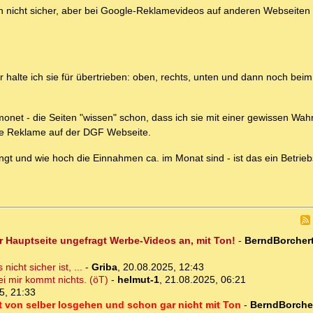
bin nicht sicher, aber bei Google-Reklamevideos auf anderen Webseite
halte ich sie für übertrieben: oben, rechts, unten und dann noch beim
onet - die Seiten "wissen" schon, dass ich sie mit einer gewissen Wahr
 die Reklame auf der DGF Webseite.
ngt und wie hoch die Einnahmen ca. im Monat sind - ist das ein Betri
r Hauptseite ungefragt Werbe-Videos an, mit Ton!
-
BerndBorcher
cht sicher ist, ...
-
Griba
,
20.08.2025, 12:43
i mir kommt nichts. (öT)
-
helmut-1
,
21.08.2025, 06:21
5, 21:33
ht von selber losgehen und schon gar nicht mit Ton
-
BerndBorche