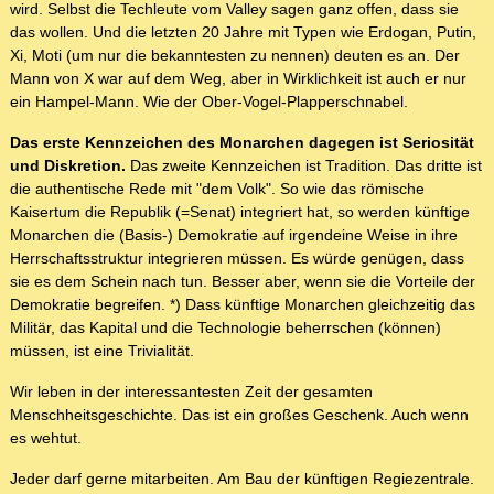
wird. Selbst die Techleute vom Valley sagen ganz offen, dass sie
das wollen. Und die letzten 20 Jahre mit Typen wie Erdogan, Putin,
Xi, Moti (um nur die bekanntesten zu nennen) deuten es an. Der
Mann von X war auf dem Weg, aber in Wirklichkeit ist auch er nur
ein Hampel-Mann. Wie der Ober-Vogel-Plapperschnabel.
Das erste Kennzeichen des Monarchen dagegen ist Seriosität
und Diskretion.
Das zweite Kennzeichen ist Tradition. Das dritte ist
die authentische Rede mit "dem Volk". So wie das römische
Kaisertum die Republik (=Senat) integriert hat, so werden künftige
Monarchen die (Basis-) Demokratie auf irgendeine Weise in ihre
Herrschaftsstruktur integrieren müssen. Es würde genügen, dass
sie es dem Schein nach tun. Besser aber, wenn sie die Vorteile der
Demokratie begreifen. *) Dass künftige Monarchen gleichzeitig das
Militär, das Kapital und die Technologie beherrschen (können)
müssen, ist eine Trivialität.
Wir leben in der interessantesten Zeit der gesamten
Menschheitsgeschichte. Das ist ein großes Geschenk. Auch wenn
es wehtut.
Jeder darf gerne mitarbeiten. Am Bau der künftigen Regiezentrale.