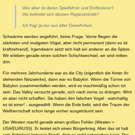
Wer aber ist deren Spielführer und Einflüsterer?
Wo befindet sich dessen Regiezentrale?
Ich frag' ja nur aus alter Gewohnheit...
Schwärme werden angeführt, keine Frage. Vorne fliegen die
stärksten und mutigsten Vögel, aber nicht permanent (denn es ist
kraftzehrend). Irgendwann setzt sich halt ein anderer an die Spitze.
Wir erleben gerade einen solchen Schichtwechsel, wir sind mitten
drin.
Für mehrere Jahrhunderte war es die City (eigentlich die hinter ihr
stehenden Netzwerke), dann war es Babylon. Wenn die Türme von
Babylon zusammenfallen werden, wird es machtmäßig schon tot
sein. Das Valley versucht gerade, sich nach vorne zu drängen. Wird
es aber nicht schaffen. Sie haben den falschen Vogel - wahrhaftig
es ist einer! - ausgewählt. Wenn die Erde bebt, wird der Traum der
Weltherrschaft schon lange vorher ausgeträumt sein.
Der Westen macht gerade einen großen Fehler (Westen =
USA/EU/RUSS). Er leistet sich einen Bürgerkrieg. Aber das ist halt
sein Schicksel (interner Streit), dem er nicht entweichen kann. Der