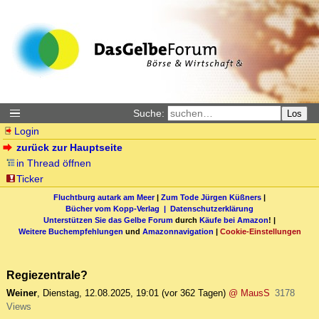
Suche:
Los
Login
zurück zur Hauptseite
in Thread öffnen
Ticker
Fluchtburg autark am Meer
|
Zum Tode Jürgen Küßners
|
Bücher vom Kopp-Verlag |
Datenschutzerklärung
Unterstützen Sie das Gelbe Forum
durch
Käufe bei Amazon
! |
Weitere Buchempfehlungen
und
Amazonnavigation
|
Cookie-Einstellungen
Regiezentrale?
Weiner
,
Dienstag, 12.08.2025, 19:01
(vor 362 Tagen)
@ MausS
3178
Views