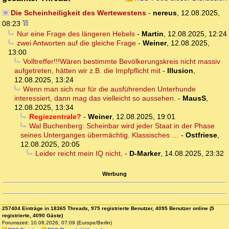
Die Scheinheiligkeit des Wertewestens
-
nereus
,
12.08.2025,
08:23
Nur eine Frage des längeren Hebels
-
Martin
,
12.08.2025, 12:24
zwei Antworten auf die gleiche Frage
-
Weiner
,
12.08.2025,
13:00
Volltreffer!!!Wären bestimmte Bevölkerungskreis nicht massiv
aufgetreten, hätten wir z.B. die Impfpflicht mit
-
Illusion
,
12.08.2025, 13:24
Wenn man sich nur für die ausführenden Unterhunde
interessiert, dann mag das vielleicht so aussehen.
-
MausS
,
12.08.2025, 13:34
Regiezentrale?
-
Weiner
,
12.08.2025, 19:01
Wal Buchenberg: Scheinbar wird jeder Staat in der Phase
seines Unterganges übermächtig. Klassisches …
-
Ostfriese
,
12.08.2025, 20:05
Leider reicht mein IQ nicht,
-
D-Marker
,
14.08.2025, 23:32
Werbung
257404 Einträge in 18365 Threads, 975 registrierte Benutzer, 4095 Benutzer online (5
registrierte, 4090 Gäste)
Forumszeit: 10.08.2026, 07:09 (Europe/Berlin)