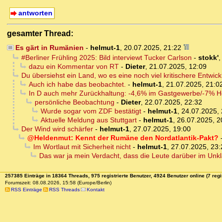
antworten
gesamter Thread:
Es gärt in Rumänien
-
helmut-1
,
20.07.2025, 21:22
#Berliner Frühling 2025: Bild interviewt Tucker Carlson
-
stokk'
dazu ein Kommentar von RT
-
Dieter
,
21.07.2025, 12:09
Du übersiehst ein Land, wo es eine noch viel kritischere Entwick
Auch ich habe das beobachtet.
-
helmut-1
,
21.07.2025, 21:0
In D auch mehr Zurückhaltung: -4,6% im Gastgewerbe/-7% H
persönliche Beobachtung
-
Dieter
,
22.07.2025, 22:32
Wurde sogar vom ZDF bestätigt
-
helmut-1
,
24.07.2025, 
Aktuelle Meldung aus Stuttgart
-
helmut-1
,
26.07.2025, 2
Der Wind wird schärfer
-
helmut-1
,
27.07.2025, 19:00
@Heldenmut: Kennt der Rumäne den Nordatlantik-Pakt?
Im Wortlaut mit Sicherheit nicht
-
helmut-1
,
27.07.2025, 23:
Das war ja mein Verdacht, dass die Leute darüber im Unkl
257385 Einträge in 18364 Threads, 975 registrierte Benutzer, 4924 Benutzer online (7 regi
Forumszeit: 08.08.2026, 15:58 (Europe/Berlin)
RSS Einträge
RSS Threads
Kontakt