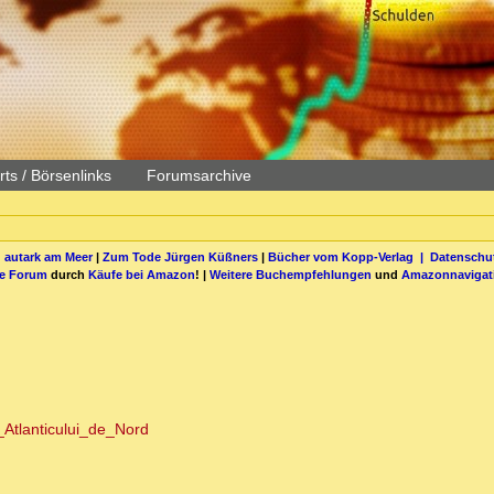
ts / Börsenlinks
Forumsarchive
 autark am Meer
|
Zum Tode Jürgen Küßners
|
Bücher vom Kopp-Verlag |
Datenschut
be Forum
durch
Käufe bei Amazon
! |
Weitere Buchempfehlungen
und
Amazonnavigat
?
ul_Atlanticului_de_Nord