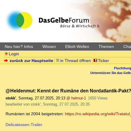
Neu hier? Infos
Wissen
Elliott-Wellen
Themen
Char
Login
zurück zur Hauptseite
in Thread öffnen
Ticker
Fluchtburg
Unterstützen Sie das Gel
@Heldenmut: Kennt der Rumäne den Nordatlantik-Pakt
stokk'
,
Sonntag, 27.07.2025, 20:13
@ helmut-1
1650 Views
bearbeitet von stokk', Sonntag, 27.07.2025, 20:35
Rumänien ist 2004 beigetreten:
https://ro.wikipedia.org/wiki/Tratat
Delicatessen-Trailer