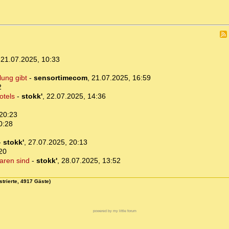
,
21.07.2025, 10:33
lung gibt
-
sensortimecom
,
21.07.2025, 16:59
2
otels
-
stokk'
,
22.07.2025, 14:36
20:23
0:28
-
stokk'
,
27.07.2025, 20:13
20
aren sind
-
stokk'
,
28.07.2025, 13:52
strierte, 4917 Gäste)
powered by my little forum