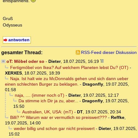
entspannend.
Gruß
Odysseus
antworten
gesamter Thread:
RSS-Feed dieser Diskussion
oT: Möbel oder so
-
Dieter
,
18.07.2025, 16:19
Fertigmöbel von Ikea? Auf welchem Planeten lebst Du? (OT)
-
XERXES
,
18.07.2025, 18:39
Naja. Ist halt wie zu McDonnalds gehen und sich dann ueber
einen schlechten Burger zu beklagen.
-
Dragonfly
,
19.07.2025,
01:58
naja, .... (immer noch oT)
-
Dieter
,
19.07.2025, 12:17
Da stimme ich Dir ja zu, aber...
-
Dragonfly
,
19.07.2025,
15:50
Australien, UK, USA: (mT)
-
DT
,
19.07.2025, 20:34
Billi? ^^ Warum war er vermutlich so preiswert???
-
Reffke
,
19.07.2025, 14:00
weder billig und schon gar nicht preiswert
-
Dieter
,
19.07.2025,
15:02