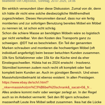
bearbeitet von Odysseus, Sonntag, 20.07.2025, 14:06
Bin wirklich verwundert über diese Diskussion. Zumal von dir, denn
ich hätte dir nicht eine solche diesbezügliche Weltfremdheit
zugeschrieben. Dieses Herumreiten darauf, dass nur ein fertig
montiertes und zur sofortigen Benutzung bereites Möbel ein Möbel
zu nennen ist, ist schon echt schräg.
Schon die schiere Masse an benötigten Möbeln wäre so logistisch
gar nicht verteilbar. Von den Kosten des Transports ganz zu
schweigen. @DT hat es beschrieben. Ein Teil der genannten
Marken schrauben und montieren die hochwertigen Möbel (oft
individuell angefertigt) beim besser betuchten Kunden zusammen.
10k fürs Schlafzimmer oder 15k für die Küche sind da eher
Einstiegsschwellen. Hülsta hat es 2024 erwischt - Insolvenz.
Sitzmöbel kommen zudem noch recht oft komplett oder fast
komplett beim Kunden an. Auch im günstigen Bereich. Und einen
Massivholzmöbelmarkt ist ebenso existent. In allen Preislagen.
https://www.ebay.de/sch/i.html?
_nkw=massivholzm%C3%B6bel%20schrank&_sacat=0&_fr...
Alles andere kommt mehr oder weniger zerlegt an. In der Regel
auch so im Anbebot vermerkt. Seit den 80 igern schrauben
massenhaft Leute ihre Möbel selbst zusammen. Ikea hat die Lücke