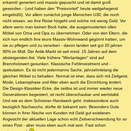
erkannt/ generiert und massiv gepuscht und ist damit groß
geworden - (und haben den "Preisvorteil" heute weitgehegend
eingebüßt). Vor allem zunächst junge Menschen U30, die noch
nicht wissen, wo ihre Reise hingeht und solche mit wenig Geld. Vor
allem wenn man keinen Bock hatte, die ausgemusterten ollen
Möbel von Oma und Opa zu übernehmen. Oder von den Eltern, die
sich nun endlich ihre teure Massiv-Wohnwand gegönnt hatten, um
sie zu pflegen und zu vererben - davon landen seit gut 20 jahren
90% im Müll. Der Antik-Markt ist seit mind. 15 Jahren auf dem
absteigenden Ast. Viele frühere "Wertanlagen" sind auf
Brennholzwert gesunken. Klassische Fehlinvestment und -
spekulation. Es ist nicht jedermanns Sache, jahrzehntelang die
gleichen Möbel zu behalten. Normal ist eher, dass sich mit Zeitgeist,
Mode, Lebensphase und Alter eben auch die Einrichtung ändert.
Die Design-Klassiker-Ecke, die zeitlos ist und immer wieder neue
Generationen begeistert, ist recht überschaubar und wertstabil.
Und wie es dem Schreiner-Handwerk geht, insbesondere auch
bezüglich Nachwuchs, dürfte dir bekannt sein. Besonders Gute
können in ihrer Nische von Kunden mit Geld gut existieren.
Angesicht der aktuellen Lage schon echt Zeitverschwendung für so
einen Post - aber muss eben auch mal sein. Fast schon