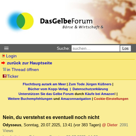
Suche:
Los
Login
zurück zur Hauptseite
in Thread öffnen
Ticker
Fluchtburg autark am Meer
|
Zum Tode Jürgen Küßners
|
Bücher vom Kopp-Verlag |
Datenschutzerklärung
Unterstützen Sie das Gelbe Forum
durch
Käufe bei Amazon
! |
Weitere Buchempfehlungen
und
Amazonnavigation
|
Cookie-Einstellungen
Nein, du verstehst es eventuell noch nicht
Odysseus
,
Sonntag, 20.07.2025, 13:41
(vor 383 Tagen)
@ Dieter
2091
Views