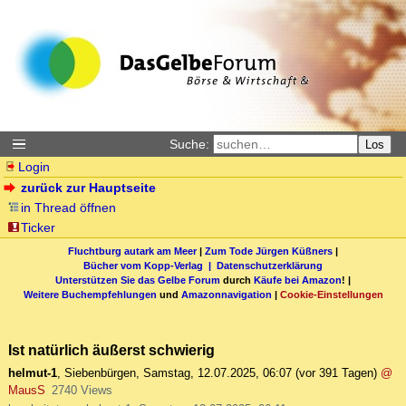
Suche:
Los
Login
zurück zur Hauptseite
in Thread öffnen
Ticker
Fluchtburg autark am Meer
|
Zum Tode Jürgen Küßners
|
Bücher vom Kopp-Verlag |
Datenschutzerklärung
Unterstützen Sie das Gelbe Forum
durch
Käufe bei Amazon
! |
Weitere Buchempfehlungen
und
Amazonnavigation
|
Cookie-Einstellungen
Ist natürlich äußerst schwierig
helmut-1
,
Siebenbürgen
,
Samstag, 12.07.2025, 06:07
(vor 391 Tagen)
@
MausS
2740 Views