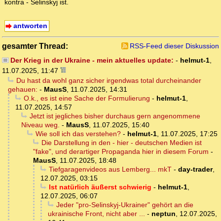
kontra - Selinskyj ist.
antworten
gesamter Thread:
RSS-Feed dieser Diskussion
Der Krieg in der Ukraine - mein aktuelles update:
-
helmut-1
,
11.07.2025, 11:47
Du hast da wohl ganz sicher irgendwas total durcheinander
gehauen:
-
MausS
,
11.07.2025, 14:31
O.k., es ist eine Sache der Formulierung
-
helmut-1
,
11.07.2025, 14:57
Jetzt ist jegliches bisher durchaus gern angenommene
Niveau weg.
-
MausS
,
11.07.2025, 15:40
Wie soll ich das verstehen?
-
helmut-1
,
11.07.2025, 17:25
Die Darstellung in den - hier - deutschen Medien ist
"fake", und derartiger Propaganda hier in diesem Forum
-
MausS
,
11.07.2025, 18:48
Tiefgaragenvideos aus Lemberg... mkT
-
day-trader
,
12.07.2025, 03:15
Ist natürlich äußerst schwierig
-
helmut-1
,
12.07.2025, 06:07
Jeder "pro-Selinskyj-Ukrainer" gehört an die
ukrainische Front, nicht aber ...
-
neptun
,
12.07.2025,