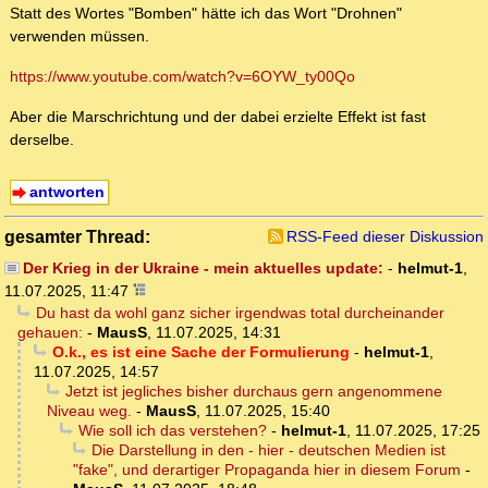
Statt des Wortes "Bomben" hätte ich das Wort "Drohnen"
verwenden müssen.
https://www.youtube.com/watch?v=6OYW_ty00Qo
Aber die Marschrichtung und der dabei erzielte Effekt ist fast
derselbe.
antworten
gesamter Thread:
RSS-Feed dieser Diskussion
Der Krieg in der Ukraine - mein aktuelles update:
-
helmut-1
,
11.07.2025, 11:47
Du hast da wohl ganz sicher irgendwas total durcheinander
gehauen:
-
MausS
,
11.07.2025, 14:31
O.k., es ist eine Sache der Formulierung
-
helmut-1
,
11.07.2025, 14:57
Jetzt ist jegliches bisher durchaus gern angenommene
Niveau weg.
-
MausS
,
11.07.2025, 15:40
Wie soll ich das verstehen?
-
helmut-1
,
11.07.2025, 17:25
Die Darstellung in den - hier - deutschen Medien ist
"fake", und derartiger Propaganda hier in diesem Forum
-