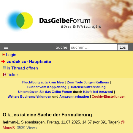
Suche:
Los
Login
zurück zur Hauptseite
in Thread öffnen
Ticker
Fluchtburg autark am Meer
|
Zum Tode Jürgen Küßners
|
Bücher vom Kopp-Verlag |
Datenschutzerklärung
Unterstützen Sie das Gelbe Forum
durch
Käufe bei Amazon
! |
Weitere Buchempfehlungen
und
Amazonnavigation
|
Cookie-Einstellungen
O.k., es ist eine Sache der Formulierung
helmut-1
,
Siebenbürgen
,
Freitag, 11.07.2025, 14:57
(vor 391 Tagen)
@
MausS
3539 Views