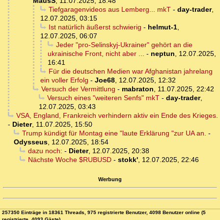
MausS
,
11.07.2025, 18:48
Tiefgaragenvideos aus Lemberg... mkT
-
day-trader
,
12.07.2025, 03:15
Ist natürlich äußerst schwierig
-
helmut-1
,
12.07.2025, 06:07
Jeder "pro-Selinskyj-Ukrainer" gehört an die
ukrainische Front, nicht aber ...
-
neptun
,
12.07.2025,
16:41
Für die deutschen Medien war Afghanistan jahrelang
ein voller Erfolg
-
Joe68
,
12.07.2025, 12:32
Versuch der Vermittlung
-
mabraton
,
11.07.2025, 22:42
Versuch eines "weiteren Senfs" mkT
-
day-trader
,
12.07.2025, 03:43
VSA, England, Frankreich verhindern aktiv ein Ende des Krieges.
-
Dieter
,
11.07.2025, 15:50
Trump kündigt für Montag eine "laute Erklärung "zur UA an.
-
Odysseus
,
12.07.2025, 18:54
dazu noch:
-
Dieter
,
12.07.2025, 20:38
Nächste Woche $RUBUSD
-
stokk'
,
12.07.2025, 22:46
Werbung
257350 Einträge in 18361 Threads, 975 registrierte Benutzer, 4098 Benutzer online (5
registrierte, 4093 Gäste)