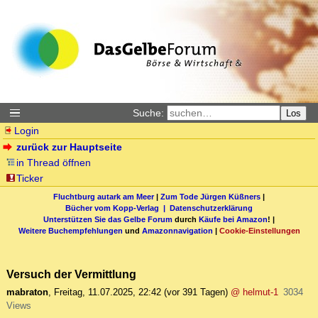
Suche:
Los
Login
zurück zur Hauptseite
in Thread öffnen
Ticker
Fluchtburg autark am Meer
|
Zum Tode Jürgen Küßners
|
Bücher vom Kopp-Verlag |
Datenschutzerklärung
Unterstützen Sie das Gelbe Forum
durch
Käufe bei Amazon
! |
Weitere Buchempfehlungen
und
Amazonnavigation
|
Cookie-Einstellungen
Versuch der Vermittlung
mabraton
,
Freitag, 11.07.2025, 22:42
(vor 391 Tagen)
@ helmut-1
3034
Views