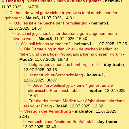
Der Krieg in der Ukraine - mein aktuelles update:
-
helmut-1
,
11.07.2025, 11:47
Du hast da wohl ganz sicher irgendwas total durcheinander
gehauen:
-
MausS
,
11.07.2025, 14:31
O.k., es ist eine Sache der Formulierung
-
helmut-1
,
11.07.2025, 14:57
Jetzt ist jegliches bisher durchaus gern angenommene
Niveau weg.
-
MausS
,
11.07.2025, 15:40
Wie soll ich das verstehen?
-
helmut-1
,
11.07.2025, 17:25
Die Darstellung in den - hier - deutschen Medien ist
"fake", und derartiger Propaganda hier in diesem Forum
-
MausS
,
11.07.2025, 18:48
Tiefgaragenvideos aus Lemberg... mkT
-
day-trader
,
12.07.2025, 03:15
Ist natürlich äußerst schwierig
-
helmut-1
,
12.07.2025, 06:07
Jeder "pro-Selinskyj-Ukrainer" gehört an die
ukrainische Front, nicht aber ...
-
neptun
,
12.07.2025,
16:41
Für die deutschen Medien war Afghanistan jahrelang
ein voller Erfolg
-
Joe68
,
12.07.2025, 12:32
Versuch der Vermittlung
-
mabraton
,
11.07.2025,
22:42
Versuch eines "weiteren Senfs" mkT
-
day-trader
,
12.07.2025, 03:43