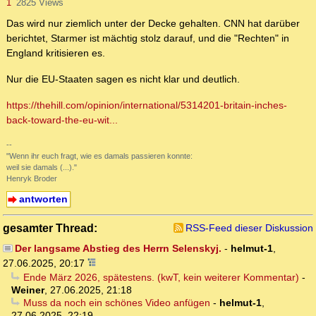
1
2825 Views
Das wird nur ziemlich unter der Decke gehalten. CNN hat darüber
berichtet, Starmer ist mächtig stolz darauf, und die "Rechten" in
England kritisieren es.
Nur die EU-Staaten sagen es nicht klar und deutlich.
https://thehill.com/opinion/international/5314201-britain-inches-
back-toward-the-eu-wit...
--
"Wenn ihr euch fragt, wie es damals passieren konnte:
weil sie damals (...)."
Henryk Broder
antworten
gesamter Thread:
RSS-Feed dieser Diskussion
Der langsame Abstieg des Herrn Selenskyj.
-
helmut-1
,
27.06.2025, 20:17
Ende März 2026, spätestens. (kwT, kein weiterer Kommentar)
-
Weiner
,
27.06.2025, 21:18
Muss da noch ein schönes Video anfügen
-
helmut-1
,
27.06.2025, 22:19