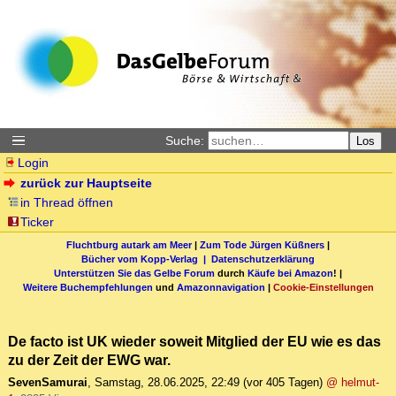
Suche:
Los
Login
zurück zur Hauptseite
in Thread öffnen
Ticker
Fluchtburg autark am Meer
|
Zum Tode Jürgen Küßners
|
Bücher vom Kopp-Verlag |
Datenschutzerklärung
Unterstützen Sie das Gelbe Forum
durch
Käufe bei Amazon
! |
Weitere Buchempfehlungen
und
Amazonnavigation
|
Cookie-Einstellungen
De facto ist UK wieder soweit Mitglied der EU wie es das
zu der Zeit der EWG war.
SevenSamurai
,
Samstag, 28.06.2025, 22:49
(vor 405 Tagen)
@ helmut-