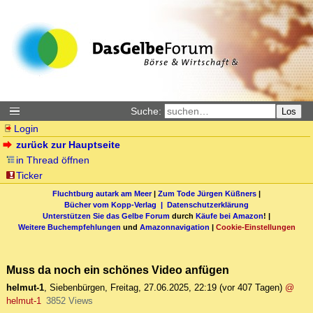
Suche:
Los
Login
zurück zur Hauptseite
in Thread öffnen
Ticker
Fluchtburg autark am Meer
|
Zum Tode Jürgen Küßners
|
Bücher vom Kopp-Verlag |
Datenschutzerklärung
Unterstützen Sie das Gelbe Forum
durch
Käufe bei Amazon
! |
Weitere Buchempfehlungen
und
Amazonnavigation
|
Cookie-Einstellungen
Muss da noch ein schönes Video anfügen
helmut-1
,
Siebenbürgen
,
Freitag, 27.06.2025, 22:19
(vor 407 Tagen)
@
helmut-1
3852 Views