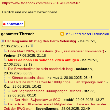
https://www.facebook.com/reel/723154063593507
Herrlich und vor allem bezeichnend.
antworten
gesamter Thread:
RSS-Feed dieser Diskussion
Der langsame Abstieg des Herrn Selenskyj.
-
helmut-1
,
27.06.2025, 20:17
Ende März 2026, spätestens. (kwT, kein weiterer Kommentar)
-
Weiner
,
27.06.2025, 21:18
Muss da noch ein schönes Video anfügen
-
helmut-1
,
27.06.2025, 22:19
Die Bewerberliste ist nicht sonderlich lang
-
mabraton
,
28.06.2025, 06:39
Könnte es sein, dass
-
helmut-1
,
28.06.2025, 08:45
Die Ukraine wird das zweite 1000jährige......äh 12jährige Reich
-
Ötzi
,
28.06.2025, 10:42
Der Begründer eines 10000jährigen Reiches
-
stokk'
,
29.06.2025, 00:10
Der Neid: Swjatoslaw vs SCO
-
stokk'
,
29.06.2025, 13:27
De facto ist UK wieder soweit Mitglied der EU wie es das zu der
Zeit der EWG war.
-
SevenSamurai
,
28.06.2025, 22:49