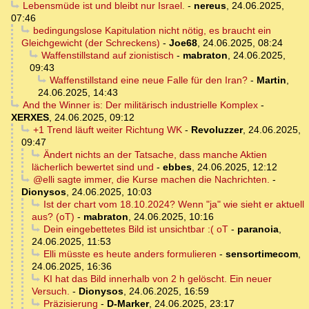
Lebensmüde ist und bleibt nur Israel.
-
nereus
,
24.06.2025,
07:46
bedingungslose Kapitulation nicht nötig, es braucht ein
Gleichgewicht (der Schreckens)
-
Joe68
,
24.06.2025, 08:24
Waffenstillstand auf zionistisch
-
mabraton
,
24.06.2025,
09:43
Waffenstillstand eine neue Falle für den Iran?
-
Martin
,
24.06.2025, 14:43
And the Winner is: Der militärisch industrielle Komplex
-
XERXES
,
24.06.2025, 09:12
+1 Trend läuft weiter Richtung WK
-
Revoluzzer
,
24.06.2025,
09:47
Ändert nichts an der Tatsache, dass manche Aktien
lächerlich bewertet sind und
-
ebbes
,
24.06.2025, 12:12
@elli sagte immer, die Kurse machen die Nachrichten.
-
Dionysos
,
24.06.2025, 10:03
Ist der chart vom 18.10.2024? Wenn "ja" wie sieht er aktuell
aus? (oT)
-
mabraton
,
24.06.2025, 10:16
Dein eingebettetes Bild ist unsichtbar :( oT
-
paranoia
,
24.06.2025, 11:53
Elli müsste es heute anders formulieren
-
sensortimecom
,
24.06.2025, 16:36
KI hat das Bild innerhalb von 2 h gelöscht. Ein neuer
Versuch.
-
Dionysos
,
24.06.2025, 16:59
Präzisierung
-
D-Marker
,
24.06.2025, 23:17