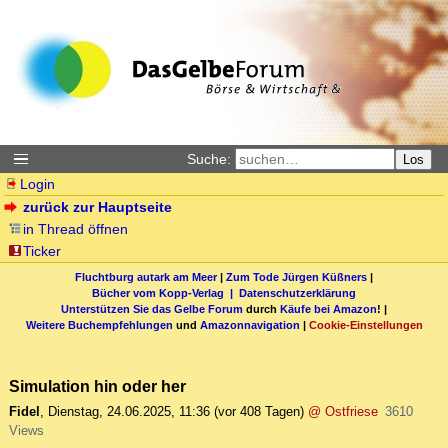
Suche:
Los
Login
zurück zur Hauptseite
in Thread öffnen
Ticker
Fluchtburg autark am Meer
|
Zum Tode Jürgen Küßners
|
Bücher vom Kopp-Verlag |
Datenschutzerklärung
Unterstützen Sie das Gelbe Forum
durch
Käufe bei Amazon
! |
Weitere Buchempfehlungen
und
Amazonnavigation
|
Cookie-Einstellungen
Simulation hin oder her
Fidel
,
Dienstag, 24.06.2025, 11:36
(vor 408 Tagen)
@ Ostfriese
3610
Views