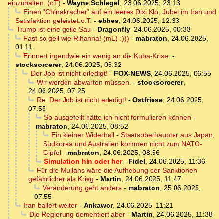
einzuhalten. (oT)
-
Wayne Schlegel
,
23.06.2025, 23:13
Einen "Chinakracher" auf ein leeres Dixi Klo, Jubel im Iran und
Satisfaktion geleistet.o.T.
-
ebbes
,
24.06.2025, 12:33
Trump ist eine geile Sau
-
Dragonfly
,
24.06.2025, 00:33
Fast so geil wie Rihanna! (mL) :)))
-
mabraton
,
24.06.2025,
01:11
Erinnert irgendwie ein wenig an die Kuba-Krise.
-
stocksorcerer
,
24.06.2025, 06:32
Der Job ist nicht erledigt!
-
FOX-NEWS
,
24.06.2025, 06:55
Wir werden abwarten müssen.
-
stocksorcerer
,
24.06.2025, 07:25
Re: Der Job ist nicht erledigt!
-
Ostfriese
,
24.06.2025,
07:55
So ausgefeilt hätte ich nicht formulieren können
-
mabraton
,
24.06.2025, 08:52
Ein kleiner Widerhall - Staatsoberhäupter aus Japan,
Südkorea und Australien kommen nicht zum NATO-
Gipfel
-
mabraton
,
24.06.2025, 08:56
Simulation hin oder her
-
Fidel
,
24.06.2025, 11:36
Für die Mullahs wäre die Aufhebung der Sanktionen
gefährlicher als Krieg
-
Martin
,
24.06.2025, 11:47
Veränderung geht anders
-
mabraton
,
25.06.2025,
07:55
Iran ballert weiter
-
Ankawor
,
24.06.2025, 11:21
Die Regierung dementiert aber
-
Martin
,
24.06.2025, 11:38