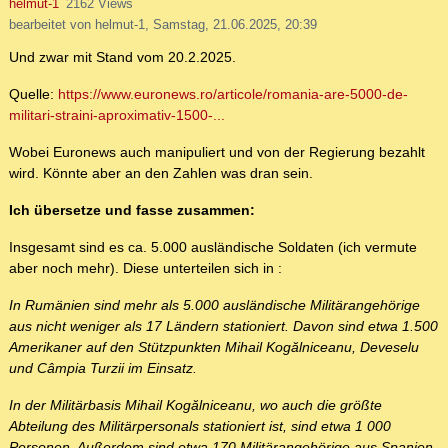
helmut-1
2162 Views
bearbeitet von helmut-1, Samstag, 21.06.2025, 20:39
Und zwar mit Stand vom 20.2.2025.
Quelle:
https://www.euronews.ro/articole/romania-are-5000-de-
militari-straini-aproximativ-1500-...
Wobei Euronews auch manipuliert und von der Regierung bezahlt
wird. Könnte aber an den Zahlen was dran sein.
Ich übersetze und fasse zusammen:
Insgesamt sind es ca. 5.000 ausländische Soldaten (ich vermute
aber noch mehr). Diese unterteilen sich in :
In Rumänien sind mehr als 5.000 ausländische Militärangehörige
aus nicht weniger als 17 Ländern stationiert. Davon sind etwa 1.500
Amerikaner auf den Stützpunkten Mihail Kogălniceanu, Deveselu
und Câmpia Turzii im Einsatz.
In der Militärbasis Mihail Kogălniceanu, wo auch die größte
Abteilung des Militärpersonals stationiert ist, sind etwa 1 000
Personen. Außerdem sind etwa 170 Militärangehörige aus Spanien