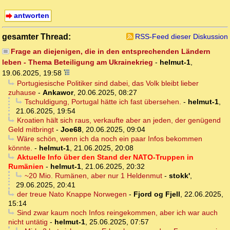
antworten
gesamter Thread:
RSS-Feed dieser Diskussion
Frage an diejenigen, die in den entsprechenden Ländern
leben - Thema Beteiligung am Ukrainekrieg
-
helmut-1
,
19.06.2025, 19:58
Portugiesische Politiker sind dabei, das Volk bleibt lieber
zuhause
-
Ankawor
,
20.06.2025, 08:27
Tschuldigung, Portugal hätte ich fast übersehen.
-
helmut-1
,
21.06.2025, 19:54
Kroatien hält sich raus, verkaufte aber an jeden, der genügend
Geld mitbringt
-
Joe68
,
20.06.2025, 09:04
Wäre schön, wenn ich da noch ein paar Infos bekommen
könnte.
-
helmut-1
,
21.06.2025, 20:08
Aktuelle Info über den Stand der NATO-Truppen in
Rumänien
-
helmut-1
,
21.06.2025, 20:32
~20 Mio. Rumänen, aber nur 1 Heldenmut
-
stokk'
,
29.06.2025, 20:41
der treue Nato Knappe Norwegen
-
Fjord og Fjell
,
22.06.2025,
15:14
Sind zwar kaum noch Infos reingekommen, aber ich war auch
nicht untätig
-
helmut-1
,
25.06.2025, 07:57