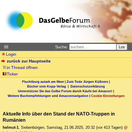
Suche:
Los
Login
zurück zur Hauptseite
in Thread öffnen
Ticker
Fluchtburg autark am Meer
|
Zum Tode Jürgen Küßners
|
Bücher vom Kopp-Verlag |
Datenschutzerklärung
Unterstützen Sie das Gelbe Forum
durch
Käufe bei Amazon
! |
Weitere Buchempfehlungen
und
Amazonnavigation
|
Cookie-Einstellungen
Aktuelle Info über den Stand der NATO-Truppen in
Rumänien
helmut-1
,
Siebenbürgen
,
Samstag, 21.06.2025, 20:32
(vor 413 Tagen)
@