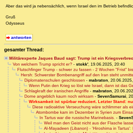
Aber das wird ja nebensächlich, wenn Israel den im Betrieb befindli
Gruß
Odysseus
antworten
gesamter Thread:
Militärexperte Jaques Baud sagt: Trump ist ein Kriegsverbre
Von welchem Trump spricht er?
-
stokk'
,
19.06.2025, 20:40
Flutschfinger Trump - schwer zu fassen - 2 Wochen "Frist" bi
Hersh: Schwerster Bombenangriff auf den Iran steht unmit
Diplomatenschulen geschlossen
-
mabraton
,
20.06.2025,
Wenn Putin den Krieg so löst wie Israel, dann ist das G
Schlagkraft der iranischen Angriffe
-
mabraton
,
20.06.202
Dome angeblich kaum noch wirksam
-
SevenSamurai
,
20
Wirksamkeit ist spürbar reduziert. Letzter Stand: 
Diese radioaktive Verseuchung wäre schlimmer als 
Atombombe kam im Dezember in Syrien zum Einsa
In Tartus war die russische Marinebasis.
-
Seven
Weil man den Geist nicht aus der Flasche las
Al-Mayadeen (Libanon) - 'Hiroshima in Tartus': I