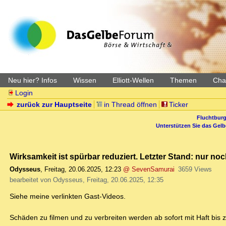
Neu hier? Infos
Wissen
Elliott-Wellen
Themen
Char
Login
zurück zur Hauptseite
in Thread öffnen
Ticker
Fluchtburg
Unterstützen Sie das Gel
Wirksamkeit ist spürbar reduziert. Letzter Stand: nur no
Odysseus
,
Freitag, 20.06.2025, 12:23
@ SevenSamurai
3659 Views
bearbeitet von Odysseus, Freitag, 20.06.2025, 12:35
Siehe meine verlinkten Gast-Videos.
Schäden zu filmen und zu verbreiten werden ab sofort mit Haft bis z