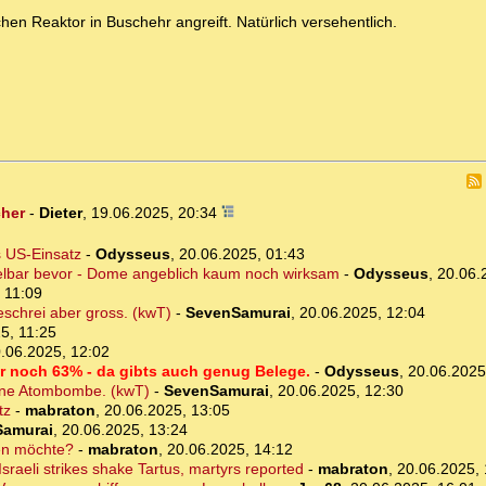
chen Reaktor in Buschehr angreift. Natürlich versehentlich.
cher
-
Dieter
,
19.06.2025, 20:34
s US-Einsatz
-
Odysseus
,
20.06.2025, 01:43
telbar bevor - Dome angeblich kaum noch wirksam
-
Odysseus
,
20.06.
 11:09
eschrei aber gross. (kwT)
-
SevenSamurai
,
20.06.2025, 12:04
5, 11:25
.06.2025, 12:02
nur noch 63% - da gibts auch genug Belege.
-
Odysseus
,
20.06.2025
eine Atombombe. (kwT)
-
SevenSamurai
,
20.06.2025, 12:30
tz
-
mabraton
,
20.06.2025, 13:05
Samurai
,
20.06.2025, 13:24
sen möchte?
-
mabraton
,
20.06.2025, 14:12
sraeli strikes shake Tartus, martyrs reported
-
mabraton
,
20.06.2025, 