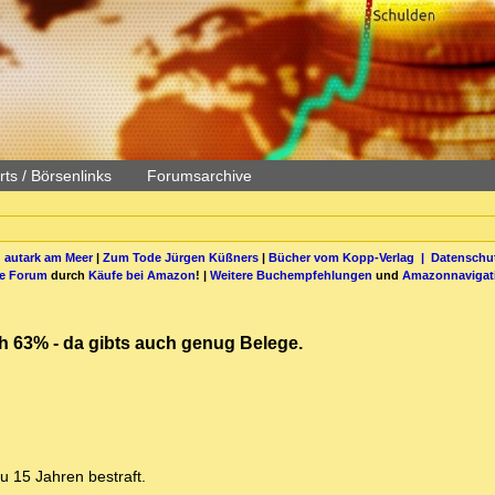
ts / Börsenlinks
Forumsarchive
 autark am Meer
|
Zum Tode Jürgen Küßners
|
Bücher vom Kopp-Verlag |
Datenschut
be Forum
durch
Käufe bei Amazon
! |
Weitere Buchempfehlungen
und
Amazonnavigat
ch 63% - da gibts auch genug Belege.
u 15 Jahren bestraft.