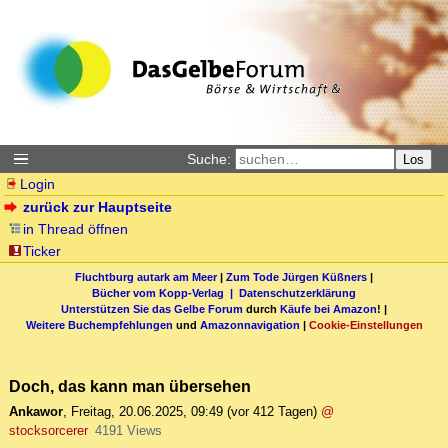
Suche:
Los
Login
zurück zur Hauptseite
in Thread öffnen
Ticker
Fluchtburg autark am Meer
|
Zum Tode Jürgen Küßners
|
Bücher vom Kopp-Verlag |
Datenschutzerklärung
Unterstützen Sie das Gelbe Forum
durch
Käufe bei Amazon
! |
Weitere Buchempfehlungen
und
Amazonnavigation
|
Cookie-Einstellungen
Doch, das kann man übersehen
Ankawor
,
Freitag, 20.06.2025, 09:49
(vor 412 Tagen)
@
stocksorcerer
4191 Views