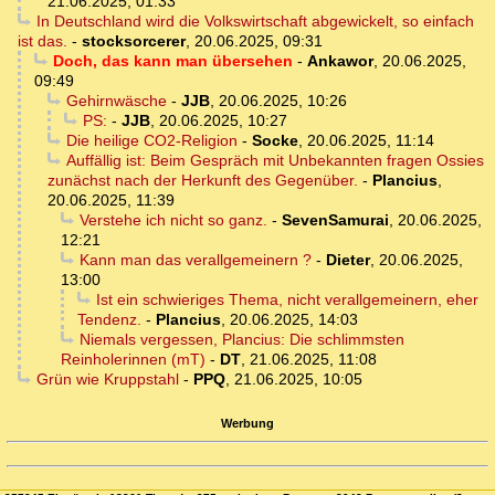
21.06.2025, 01:33
In Deutschland wird die Volkswirtschaft abgewickelt, so einfach
ist das.
-
stocksorcerer
,
20.06.2025, 09:31
Doch, das kann man übersehen
-
Ankawor
,
20.06.2025,
09:49
Gehirnwäsche
-
JJB
,
20.06.2025, 10:26
PS:
-
JJB
,
20.06.2025, 10:27
Die heilige CO2-Religion
-
Socke
,
20.06.2025, 11:14
Auffällig ist: Beim Gespräch mit Unbekannten fragen Ossies
zunächst nach der Herkunft des Gegenüber.
-
Plancius
,
20.06.2025, 11:39
Verstehe ich nicht so ganz.
-
SevenSamurai
,
20.06.2025,
12:21
Kann man das verallgemeinern ?
-
Dieter
,
20.06.2025,
13:00
Ist ein schwieriges Thema, nicht verallgemeinern, eher
Tendenz.
-
Plancius
,
20.06.2025, 14:03
Niemals vergessen, Plancius: Die schlimmsten
Reinholerinnen (mT)
-
DT
,
21.06.2025, 11:08
Grün wie Kruppstahl
-
PPQ
,
21.06.2025, 10:05
Werbung