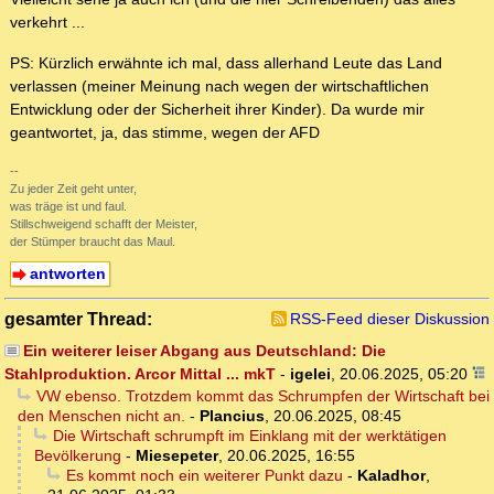
verkehrt ...
PS: Kürzlich erwähnte ich mal, dass allerhand Leute das Land
verlassen (meiner Meinung nach wegen der wirtschaftlichen
Entwicklung oder der Sicherheit ihrer Kinder). Da wurde mir
geantwortet, ja, das stimme, wegen der AFD
--
Zu jeder Zeit geht unter,
was träge ist und faul.
Stillschweigend schafft der Meister,
der Stümper braucht das Maul.
antworten
gesamter Thread:
RSS-Feed dieser Diskussion
Ein weiterer leiser Abgang aus Deutschland: Die
Stahlproduktion. Arcor Mittal ... mkT
-
igelei
,
20.06.2025, 05:20
VW ebenso. Trotzdem kommt das Schrumpfen der Wirtschaft bei
den Menschen nicht an.
-
Plancius
,
20.06.2025, 08:45
Die Wirtschaft schrumpft im Einklang mit der werktätigen
Bevölkerung
-
Miesepeter
,
20.06.2025, 16:55
Es kommt noch ein weiterer Punkt dazu
-
Kaladhor
,