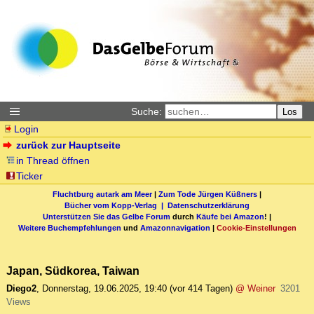
Suche:
Los
Login
zurück zur Hauptseite
in Thread öffnen
Ticker
Fluchtburg autark am Meer
|
Zum Tode Jürgen Küßners
|
Bücher vom Kopp-Verlag |
Datenschutzerklärung
Unterstützen Sie das Gelbe Forum
durch
Käufe bei Amazon
! |
Weitere Buchempfehlungen
und
Amazonnavigation
|
Cookie-Einstellungen
Japan, Südkorea, Taiwan
Diego2
,
Donnerstag, 19.06.2025, 19:40
(vor 414 Tagen)
@ Weiner
3201
Views