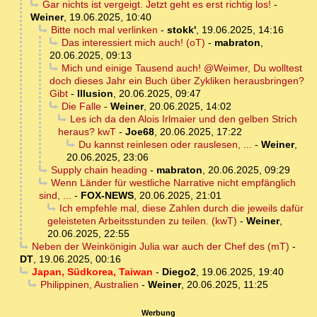
Gar nichts ist vergeigt. Jetzt geht es erst richtig los!
-
Weiner
,
19.06.2025, 10:40
Bitte noch mal verlinken
-
stokk'
,
19.06.2025, 14:16
Das interessiert mich auch! (oT)
-
mabraton
,
20.06.2025, 09:13
Mich und einige Tausend auch! @Weimer, Du wolltest
doch dieses Jahr ein Buch über Zykliken herausbringen?
Gibt
-
Illusion
,
20.06.2025, 09:47
Die Falle
-
Weiner
,
20.06.2025, 14:02
Les ich da den Alois Irlmaier und den gelben Strich
heraus? kwT
-
Joe68
,
20.06.2025, 17:22
Du kannst reinlesen oder rauslesen, ...
-
Weiner
,
20.06.2025, 23:06
Supply chain heading
-
mabraton
,
20.06.2025, 09:29
Wenn Länder für westliche Narrative nicht empfänglich
sind, ...
-
FOX-NEWS
,
20.06.2025, 21:01
Ich empfehle mal, diese Zahlen durch die jeweils dafür
geleisteten Arbeitsstunden zu teilen. (kwT)
-
Weiner
,
20.06.2025, 22:55
Neben der Weinkönigin Julia war auch der Chef des (mT)
-
DT
,
19.06.2025, 00:16
Japan, Südkorea, Taiwan
-
Diego2
,
19.06.2025, 19:40
Philippinen, Australien
-
Weiner
,
20.06.2025, 11:25
Werbung