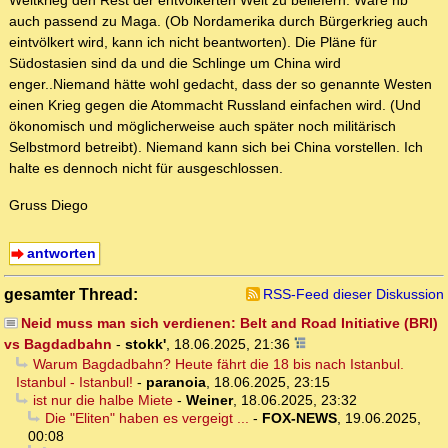
Weltkrieg den Rest der entvölkerten Welt zu beliefern. Wäre nb
auch passend zu Maga. (Ob Nordamerika durch Bürgerkrieg auch
eintvölkert wird, kann ich nicht beantworten). Die Pläne für
Südostasien sind da und die Schlinge um China wird
enger..Niemand hätte wohl gedacht, dass der so genannte Westen
einen Krieg gegen die Atommacht Russland einfachen wird. (Und
ökonomisch und möglicherweise auch später noch militärisch
Selbstmord betreibt). Niemand kann sich bei China vorstellen. Ich
halte es dennoch nicht für ausgeschlossen.
Gruss Diego
antworten
gesamter Thread:
RSS-Feed dieser Diskussion
Neid muss man sich verdienen: Belt and Road Initiative (BRI)
vs Bagdadbahn
-
stokk'
,
18.06.2025, 21:36
Warum Bagdadbahn? Heute fährt die 18 bis nach Istanbul.
Istanbul - Istanbul!
-
paranoia
,
18.06.2025, 23:15
ist nur die halbe Miete
-
Weiner
,
18.06.2025, 23:32
Die "Eliten" haben es vergeigt ...
-
FOX-NEWS
,
19.06.2025,
00:08