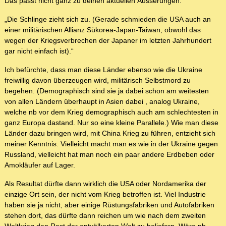
Das passt nicht ganz zu deinen aktuellen Äusserungen.
„Die Schlinge zieht sich zu. (Gerade schmieden die USA auch an
einer militärischen Allianz Sükorea-Japan-Taiwan, obwohl das
wegen der Kriegsverbrechen der Japaner im letzten Jahrhundert
gar nicht einfach ist).“
Ich befürchte, dass man diese Länder ebenso wie die Ukraine
freiwillig davon überzeugen wird, militärisch Selbstmord zu
begehen. (Demographisch sind sie ja dabei schon am weitesten
von allen Ländern überhaupt in Asien dabei , analog Ukraine,
welche nb vor dem Krieg demographisch auch am schlechtesten in
ganz Europa dastand. Nur so eine kleine Parallele.) Wie man diese
Länder dazu bringen wird, mit China Krieg zu führen, entzieht sich
meiner Kenntnis. Vielleicht macht man es wie in der Ukraine gegen
Russland, vielleicht hat man noch ein paar andere Erdbeben oder
Amokläufer auf Lager.
Als Resultat dürfte dann wirklich die USA oder Nordamerika der
einzige Ort sein, der nicht vom Krieg betroffen ist. Viel Industrie
haben sie ja nicht, aber einige Rüstungsfabriken und Autofabriken
stehen dort, das dürfte dann reichen um wie nach dem zweiten