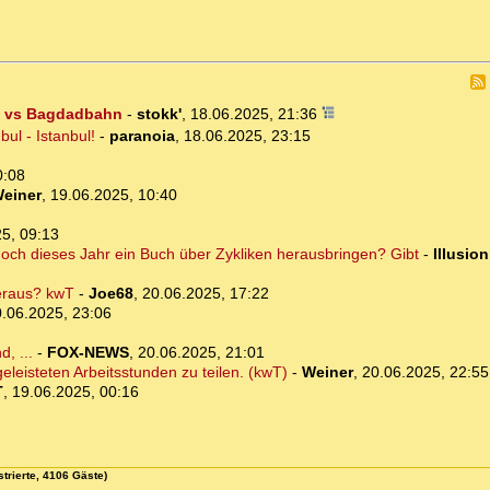
I) vs Bagdadbahn
-
stokk'
,
18.06.2025, 21:36
ul - Istanbul!
-
paranoia
,
18.06.2025, 23:15
0:08
einer
,
19.06.2025, 10:40
5, 09:13
och dieses Jahr ein Buch über Zykliken herausbringen? Gibt
-
Illusion
heraus? kwT
-
Joe68
,
20.06.2025, 17:22
.06.2025, 23:06
, ...
-
FOX-NEWS
,
20.06.2025, 21:01
eleisteten Arbeitsstunden zu teilen. (kwT)
-
Weiner
,
20.06.2025, 22:55
T
,
19.06.2025, 00:16
strierte, 4106 Gäste)