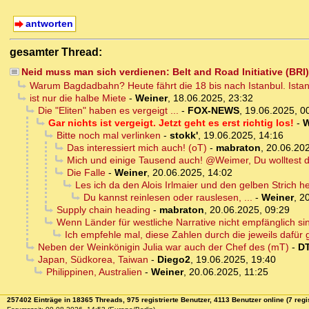
antworten
gesamter Thread:
Neid muss man sich verdienen: Belt and Road Initiative (BR
Warum Bagdadbahn? Heute fährt die 18 bis nach Istanbul. Istanb
ist nur die halbe Miete
-
Weiner
,
18.06.2025, 23:32
Die "Eliten" haben es vergeigt ...
-
FOX-NEWS
,
19.06.2025, 0
Gar nichts ist vergeigt. Jetzt geht es erst richtig los!
-
W
Bitte noch mal verlinken
-
stokk'
,
19.06.2025, 14:16
Das interessiert mich auch! (oT)
-
mabraton
,
20.06.202
Mich und einige Tausend auch! @Weimer, Du wolltest d
Die Falle
-
Weiner
,
20.06.2025, 14:02
Les ich da den Alois Irlmaier und den gelben Strich 
Du kannst reinlesen oder rauslesen, ...
-
Weiner
,
20
Supply chain heading
-
mabraton
,
20.06.2025, 09:29
Wenn Länder für westliche Narrative nicht empfänglich sind
Ich empfehle mal, diese Zahlen durch die jeweils dafür g
Neben der Weinkönigin Julia war auch der Chef des (mT)
-
D
Japan, Südkorea, Taiwan
-
Diego2
,
19.06.2025, 19:40
Philippinen, Australien
-
Weiner
,
20.06.2025, 11:25
257402 Einträge in 18365 Threads, 975 registrierte Benutzer, 4113 Benutzer online (7 regi