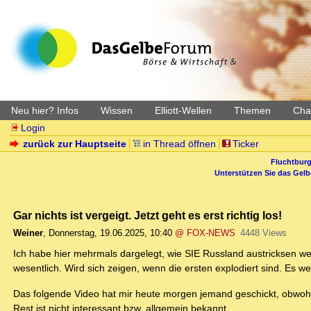
Neu hier? Infos
Wissen
Elliott-Wellen
Themen
Char
Login
zurück zur Hauptseite
in Thread öffnen
Ticker
Fluchtburg
Unterstützen Sie das Gel
Gar nichts ist vergeigt. Jetzt geht es erst richtig los!
Weiner
,
Donnerstag, 19.06.2025, 10:40
@ FOX-NEWS
4448 Views
Ich habe hier mehrmals dargelegt, wie SIE Russland austricksen wer
wesentlich. Wird sich zeigen, wenn die ersten explodiert sind. Es wer
Das folgende Video hat mir heute morgen jemand geschickt, obwohl 
Rest ist nicht interessant bzw. allgemein bekannt