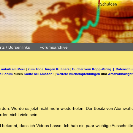
ts / Börsenlinks
Forumsarchive
 autark am Meer
|
Zum Tode Jürgen Küßners
|
Bücher vom Kopp-Verlag |
Datenschut
be Forum
durch
Käufe bei Amazon
! |
Weitere Buchempfehlungen
und
Amazonnavigat
den. Werde es jetzt nicht mehr wiederholen. Der Besitz von Atomwaffen
den nicht viele sein.
bekannt, dass ich Videos hasse. Ich hab ein paar wichtige Ausschnitte