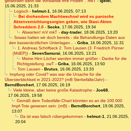
gefährden dann die Vorstände ihre Posten .. mkT
-
igelei
,
15.06.2025, 21:33
Logisch
-
helmut-1
,
16.06.2025, 07:13
Bei drohendem Machtwechsel wird es panische
Aktenvernichtungsorgien geben, wie Stasi-Akten
Schreddern 2.0
-
Socke
,
17.06.2025, 19:34
Abwarten! mV mkT
-
day-trader
,
18.06.2025, 13:20
Sowas hatten wir doch bereits - die Behandlungs-Daten aus
den kassenärztlichen Unterlagen...
-
Griba
,
16.06.2025, 11:31
1. Andreas Schöfbeck 2. Tom Lausen (3. Friedrich Pürner
(MdEP))
-
SevenSamurai
,
16.06.2025, 13:21
Meine Hirn-Löcher werden immer größer - Danke für die
Richtigstellung. owT
-
Griba
,
16.06.2025, 13:50
Tom Lausen
-
Brutus
,
16.06.2025, 13:33
Impfung oder Covid? was war die Ursache für die
Übersterblichkeit in 2021-2023? (mB Sterbefälle/Jahr)
-
BerndBorchert
,
17.06.2025, 16:19
Viele kleine, aber keine große Katastrophe
-
Joe68
,
17.06.2025, 19:58
Gemäß dem Todesfälle-Chart könnten es an die 100.000
Impf-Tote gewesen sein: (mB)
-
BerndBorchert
,
19.06.2025,
13:07
Da ist was falsch rübergekommen
-
helmut-1
,
21.06.2025,
20:04