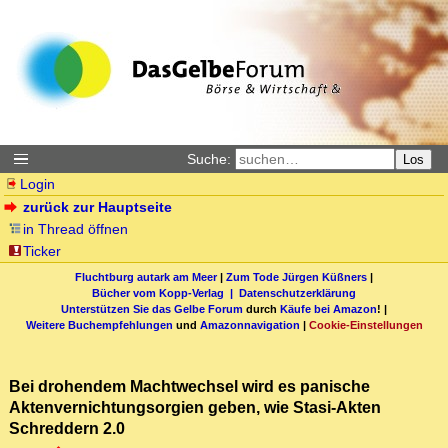
Suche:
Los
Login
zurück zur Hauptseite
in Thread öffnen
Ticker
Fluchtburg autark am Meer
|
Zum Tode Jürgen Küßners
|
Bücher vom Kopp-Verlag |
Datenschutzerklärung
Unterstützen Sie das Gelbe Forum
durch
Käufe bei Amazon
! |
Weitere Buchempfehlungen
und
Amazonnavigation
|
Cookie-Einstellungen
Bei drohendem Machtwechsel wird es panische
Aktenvernichtungsorgien geben, wie Stasi-Akten
Schreddern 2.0