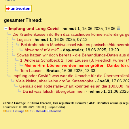
GRIBA
antworten
gesamter Thread:
Impfung und Long-Covid
-
helmut-1
,
15.06.2025, 19:06
Die Krankenkassen dürften das rausfinden können-allerdings ge
Logisch
-
helmut-1
,
16.06.2025, 07:13
Bei drohendem Machtwechsel wird es panische Aktenvernic
Abwarten! mV mkT
-
day-trader
,
18.06.2025, 13:20
Sowas hatten wir doch bereits - die Behandlungs-Daten aus d
1. Andreas Schöfbeck 2. Tom Lausen (3. Friedrich Pürner 
Meine Hirn-Löcher werden immer größer - Danke für d
Tom Lausen
-
Brutus
,
16.06.2025, 13:33
Impfung oder Covid? was war die Ursache für die Übersterblichk
Viele kleine, aber keine große Katastrophe
-
Joe68
,
17.06.20
Gemäß dem Todesfälle-Chart könnten es an die 100.000 Im
Da ist was falsch rübergekommen
-
helmut-1
,
21.06.2025
257387 Einträge in 18364 Threads, 975 registrierte Benutzer, 4511 Benutzer online (6 regi
Forumszeit: 08.08.2026, 18:00 (Europe/Berlin)
RSS Einträge
RSS Threads
Kontakt