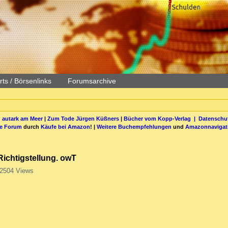
ts / Börsenlinks
Forumsarchive
 autark am Meer
|
Zum Tode Jürgen Küßners
|
Bücher vom Kopp-Verlag |
Datenschut
be Forum
durch
Käufe bei Amazon
! |
Weitere Buchempfehlungen
und
Amazonnavigat
Richtigstellung. owT
2504 Views