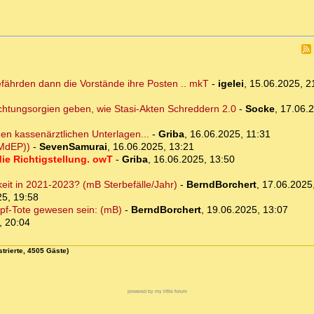
fährden dann die Vorstände ihre Posten .. mkT
-
igelei
,
15.06.2025, 2
htungsorgien geben, wie Stasi-Akten Schreddern 2.0
-
Socke
,
17.06.2
en kassenärztlichen Unterlagen...
-
Griba
,
16.06.2025, 11:31
(MdEP))
-
SevenSamurai
,
16.06.2025, 13:21
ie Richtigstellung. owT
-
Griba
,
16.06.2025, 13:50
eit in 2021-2023? (mB Sterbefälle/Jahr)
-
BerndBorchert
,
17.06.2025
25, 19:58
pf-Tote gewesen sein: (mB)
-
BerndBorchert
,
19.06.2025, 13:07
, 20:04
strierte, 4505 Gäste)
powered by my little forum