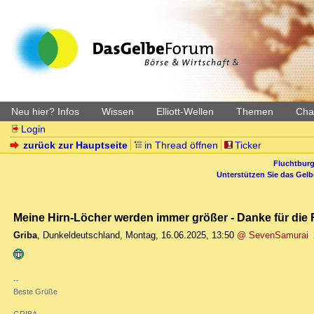
Neu hier? Infos
Wissen
Elliott-Wellen
Themen
Char
Login
zurück zur Hauptseite
in Thread öffnen
Ticker
Fluchtburg
Unterstützen Sie das Gel
Meine Hirn-Löcher werden immer größer - Danke für die 
Griba
,
Dunkeldeutschland
,
Montag, 16.06.2025, 13:50
@ SevenSamurai
--
Beste Grüße