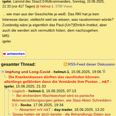
igelei
,
Lammd des Stasi2.0-Rollcommanders
,
Sonntag, 15.06.2025,
21:33
(vor 417 Tagen)
@ helmut-1
3799 Views
... wie man aus der Geschichte ja weiß. Das RKI hat ja kein
Interesse daran, vielleicht weil sie wissen, was rauskommen würde?
Zuständig wäre ja eigentlich das Paul-(Un?)Ehrlich-Institut, aber
auch die werden sich vermutlich hüten, dem nachzugehen.
MfG
igelei
antworten
gesamter Thread:
RSS-Feed dieser Diskussion
Impfung und Long-Covid
-
helmut-1
,
15.06.2025, 19:06
Die Krankenkassen dürften das rausfinden können-
allerdings gefährden dann die Vorstände ihre Posten .. mkT
-
igelei
,
15.06.2025, 21:33
Logisch
-
helmut-1
,
16.06.2025, 07:13
Bei drohendem Machtwechsel wird es panische
Aktenvernichtungsorgien geben, wie Stasi-Akten Schreddern
2.0
-
Socke
,
17.06.2025, 19:34
Abwarten! mV mkT
-
day-trader
,
18.06.2025, 13:20
Sowas hatten wir doch bereits - die Behandlungs-Daten aus