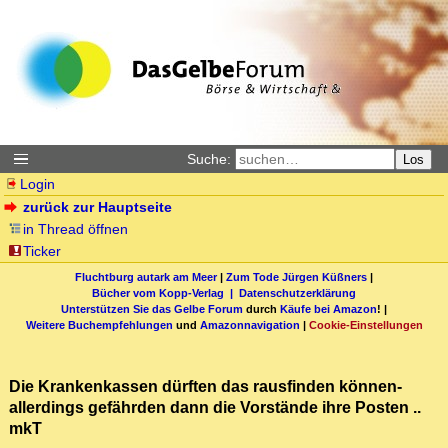
Suche:
Los
Login
zurück zur Hauptseite
in Thread öffnen
Ticker
Fluchtburg autark am Meer
|
Zum Tode Jürgen Küßners
|
Bücher vom Kopp-Verlag |
Datenschutzerklärung
Unterstützen Sie das Gelbe Forum
durch
Käufe bei Amazon
! |
Weitere Buchempfehlungen
und
Amazonnavigation
|
Cookie-Einstellungen
Die Krankenkassen dürften das rausfinden können-
allerdings gefährden dann die Vorstände ihre Posten ..
mkT