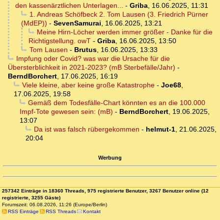
den kassenärztlichen Unterlagen...
-
Griba
,
16.06.2025, 11:31
1. Andreas Schöfbeck 2. Tom Lausen (3. Friedrich Pürner
(MdEP))
-
SevenSamurai
,
16.06.2025, 13:21
Meine Hirn-Löcher werden immer größer - Danke für die
Richtigstellung. owT
-
Griba
,
16.06.2025, 13:50
Tom Lausen
-
Brutus
,
16.06.2025, 13:33
Impfung oder Covid? was war die Ursache für die
Übersterblichkeit in 2021-2023? (mB Sterbefälle/Jahr)
-
BerndBorchert
,
17.06.2025, 16:19
Viele kleine, aber keine große Katastrophe
-
Joe68
,
17.06.2025, 19:58
Gemäß dem Todesfälle-Chart könnten es an die 100.000
Impf-Tote gewesen sein: (mB)
-
BerndBorchert
,
19.06.2025,
13:07
Da ist was falsch rübergekommen
-
helmut-1
,
21.06.2025,
20:04
Werbung
257342 Einträge in 18360 Threads, 975 registrierte Benutzer, 3267 Benutzer online (12
registrierte, 3255 Gäste)
Forumszeit: 06.08.2026, 11:26 (Europe/Berlin)
RSS Einträge
RSS Threads
Kontakt