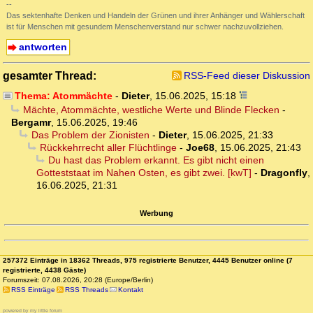
--
Das sektenhafte Denken und Handeln der Grünen und ihrer Anhänger und Wählerschaft
ist für Menschen mit gesundem Menschenverstand nur schwer nachzuvollziehen.
antworten
gesamter Thread:
RSS-Feed dieser Diskussion
Thema: Atommächte
-
Dieter
,
15.06.2025, 15:18
Mächte, Atommächte, westliche Werte und Blinde Flecken
-
Bergamr
,
15.06.2025, 19:46
Das Problem der Zionisten
-
Dieter
,
15.06.2025, 21:33
Rückkehrrecht aller Flüchtlinge
-
Joe68
,
15.06.2025, 21:43
Du hast das Problem erkannt. Es gibt nicht einen
Gotteststaat im Nahen Osten, es gibt zwei. [kwT]
-
Dragonfly
,
16.06.2025, 21:31
Werbung
257372 Einträge in 18362 Threads, 975 registrierte Benutzer, 4445 Benutzer online (7
registrierte, 4438 Gäste)
Forumszeit: 07.08.2026, 20:28 (Europe/Berlin)
RSS Einträge
RSS Threads
Kontakt
powered by my little forum