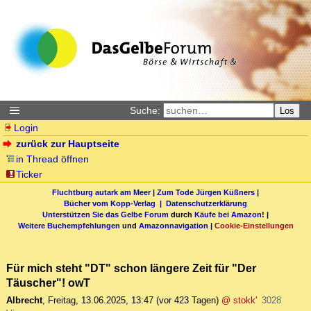
Suche:
Los
Login
zurück zur Hauptseite
in Thread öffnen
Ticker
Fluchtburg autark am Meer
|
Zum Tode Jürgen Küßners
|
Bücher vom Kopp-Verlag |
Datenschutzerklärung
Unterstützen Sie das Gelbe Forum
durch
Käufe bei Amazon
! |
Weitere Buchempfehlungen
und
Amazonnavigation
|
Cookie-Einstellungen
Für mich steht "DT" schon längere Zeit für "Der
Täuscher"! owT
Albrecht
,
Freitag, 13.06.2025, 13:47
(vor 423 Tagen)
@ stokk'
3028