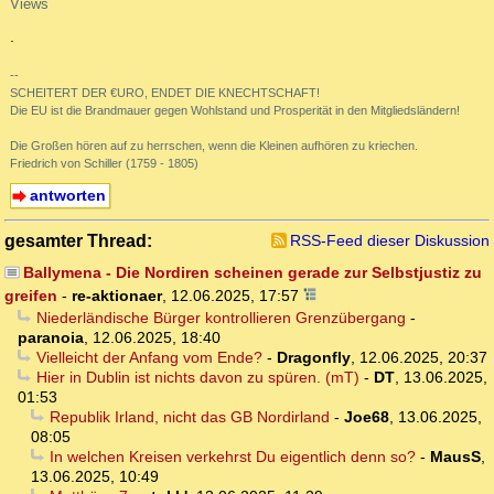
Views
.
--
SCHEITERT DER €URO, ENDET DIE KNECHTSCHAFT!
Die EU ist die Brandmauer gegen Wohlstand und Prosperität in den Mitgliedsländern!
Die Großen hören auf zu herrschen, wenn die Kleinen aufhören zu kriechen.
Friedrich von Schiller (1759 - 1805)
antworten
gesamter Thread:
RSS-Feed dieser Diskussion
Ballymena - Die Nordiren scheinen gerade zur Selbstjustiz zu
greifen
-
re-aktionaer
,
12.06.2025, 17:57
Niederländische Bürger kontrollieren Grenzübergang
-
paranoia
,
12.06.2025, 18:40
Vielleicht der Anfang vom Ende?
-
Dragonfly
,
12.06.2025, 20:37
Hier in Dublin ist nichts davon zu spüren. (mT)
-
DT
,
13.06.2025,
01:53
Republik Irland, nicht das GB Nordirland
-
Joe68
,
13.06.2025,
08:05
In welchen Kreisen verkehrst Du eigentlich denn so?
-
MausS
,
13.06.2025, 10:49