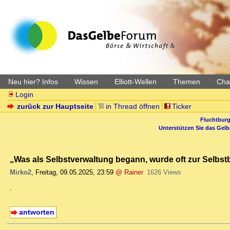
Neu hier? Infos
Wissen
Elliott-Wellen
Themen
Char
Login
zurück zur Hauptseite
in Thread öffnen
Ticker
Fluchtburg
Unterstützen Sie das Gel
„Was als Selbstverwaltung begann, wurde oft zur Selbst
Mirko2
,
Freitag, 09.05.2025, 23:59
@ Rainer
1626 Views
.
antworten