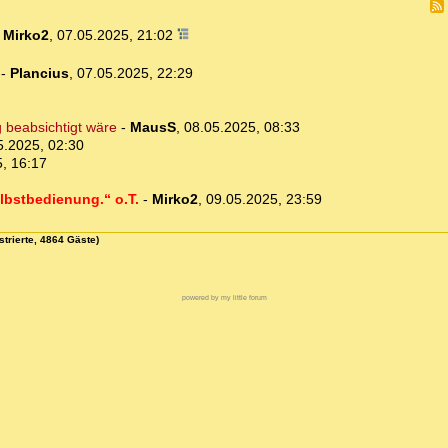
-
Mirko2
,
07.05.2025, 21:02
-
Plancius
,
07.05.2025, 22:29
 beabsichtigt wäre
-
MausS
,
08.05.2025, 08:33
5.2025, 02:30
, 16:17
lbstbedienung.“ o.T.
-
Mirko2
,
09.05.2025, 23:59
strierte, 4864 Gäste)
powered by my little forum