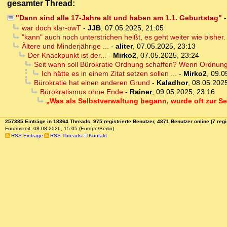
gesamter Thread:
"Dann sind alle 17-Jahre alt und haben am 1.1. Geburtstag"
war doch klar-owT
-
JJB
,
07.05.2025, 21:05
"kann" auch noch unterstrichen heißt, es geht weiter wie bisher.
Ältere und Minderjährige ...
-
aliter
,
07.05.2025, 23:13
Der Knackpunkt ist der...
-
Mirko2
,
07.05.2025, 23:24
Seit wann soll Bürokratie Ordnung schaffen? Wenn Ordnung
Ich hätte es in einem Zitat setzen sollen ...
-
Mirko2
,
09.0
Bürokratie hat einen anderen Grund
-
Kaladhor
,
08.05.2025
Bürokratismus ohne Ende
-
Rainer
,
09.05.2025, 23:16
„Was als Selbstverwaltung begann, wurde oft zur Se
257385 Einträge in 18364 Threads, 975 registrierte Benutzer, 4871 Benutzer online (7 regi
Forumszeit: 08.08.2026, 15:05 (Europe/Berlin)
RSS Einträge
RSS Threads
Kontakt