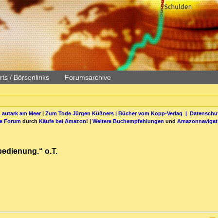
ts / Börsenlinks
Forumsarchive
 autark am Meer
|
Zum Tode Jürgen Küßners
|
Bücher vom Kopp-Verlag |
Datenschut
be Forum
durch
Käufe bei Amazon
! |
Weitere Buchempfehlungen
und
Amazonnavigat
bedienung.“ o.T.