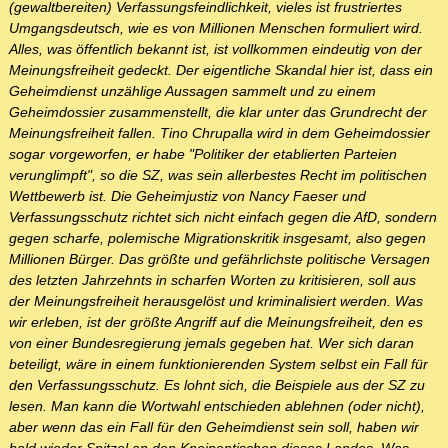
(gewaltbereiten) Verfassungsfeindlichkeit, vieles ist frustriertes
Umgangsdeutsch, wie es von Millionen Menschen formuliert wird.
Alles, was öffentlich bekannt ist, ist vollkommen eindeutig von der
Meinungsfreiheit gedeckt. Der eigentliche Skandal hier ist, dass ein
Geheimdienst unzählige Aussagen sammelt und zu einem
Geheimdossier zusammenstellt, die klar unter das Grundrecht der
Meinungsfreiheit fallen. Tino Chrupalla wird in dem Geheimdossier
sogar vorgeworfen, er habe "Politiker der etablierten Parteien
verunglimpft", so die SZ, was sein allerbestes Recht im politischen
Wettbewerb ist. Die Geheimjustiz von Nancy Faeser und
Verfassungsschutz richtet sich nicht einfach gegen die AfD, sondern
gegen scharfe, polemische Migrationskritik insgesamt, also gegen
Millionen Bürger. Das größte und gefährlichste politische Versagen
des letzten Jahrzehnts in scharfen Worten zu kritisieren, soll aus
der Meinungsfreiheit herausgelöst und kriminalisiert werden. Was
wir erleben, ist der größte Angriff auf die Meinungsfreiheit, den es
von einer Bundesregierung jemals gegeben hat. Wer sich daran
beteiligt, wäre in einem funktionierenden System selbst ein Fall für
den Verfassungsschutz. Es lohnt sich, die Beispiele aus der SZ zu
lesen. Man kann die Wortwahl entschieden ablehnen (oder nicht),
aber wenn das ein Fall für den Geheimdienst sein soll, haben wir