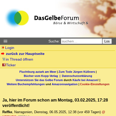
Suche:
Los
Login
zurück zur Hauptseite
in Thread öffnen
Ticker
Fluchtburg autark am Meer
|
Zum Tode Jürgen Küßners
|
Bücher vom Kopp-Verlag |
Datenschutzerklärung
Unterstützen Sie das Gelbe Forum
durch
Käufe bei Amazon
! |
Weitere Buchempfehlungen
und
Amazonnavigation
|
Cookie-Einstellungen
Ja, hier im Forum schon am Montag, 03.02.2025, 17:28
veröffentlicht!
Reffke
,
Narragonien
,
Dienstag, 06.05.2025, 12:38
(vor 459 Tagen)
@