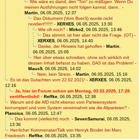
Wie wäre es damit, den "Ton" zu mäßigen. Wenn Du
meinen Ausführungen nicht folgen kannst, dann..
-
Martin
,
06.05.2025, 12:37
Das Dokument (Vom BverS) wurde nicht
revidiert!!!!!!!
-
XERXES
,
06.05.2025, 13:30
Wie oft noch?
-
Mirko2
,
06.05.2025, 13:46
Das stimmt, ist hier aber nicht die Frage. (OT)
-
XERXES
,
06.05.2025, 14:40
Danke, der Hinweis hat geholfen
-
Martin
,
06.05.2025, 15:05
Hier über etwas schreiben, ohne sich wirklich mit
dessen Inhalt befasst zu haben, DAS ist das Problem!
-
MausS
,
06.05.2025, 14:02
Nein, kein Stress.
-
Martin
,
06.05.2025, 15:16
Es ist das Gutachten vom 22.02.2021!
-
XERXES
,
06.05.2025,
12:16
Ja, hier im Forum schon am Montag, 03.02.2025, 17:28
veröffentlicht!
-
Reffke
,
06.05.2025, 12:38
Warum wird die AfD nicht ebenso vom Parteiensystem
korrumpiert und vom System vereinnahmt wie die Altparteien?
-
Plancius
,
06.05.2025, 12:47
Das kommt (vielleicht) noch.
-
SevenSamurai
,
06.05.2025,
13:36
Herrlicher Kommenatar/Talk von Henryk Broder bei Marc
Friedreich
-
Reffke
,
06.05.2025, 13:35