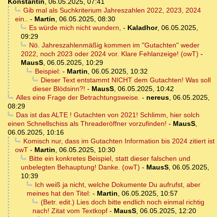
Konstantin
,
06.05.2025, 07:41
Gib mal als Suchkriterium Jahreszahlen 2022, 2023, 2024
ein..
-
Martin
,
06.05.2025, 08:30
Es würde mich nicht wundern,
-
Kaladhor
,
06.05.2025,
09:29
Nö. Jahreszahlenmäßig kommen im "Gutachten" weder
2022, noch 2023 oder 2024 vor. Klare Fehlanzeige! (owT)
-
MausS
,
06.05.2025, 10:29
Beispiel:
-
Martin
,
06.05.2025, 10:32
Dieser Text entstammt NICHT dem Gutachten! Was soll
dieser Blödsinn?!
-
MausS
,
06.05.2025, 10:42
Alles eine Frage der Betrachtungsweise.
-
nereus
,
06.05.2025,
08:29
Das ist das ALTE ! Gutachten von 2021! Schlimm, hier solch
einen Schnellschiss als Threaderöffner vorzufinden!
-
MausS
,
06.05.2025, 10:16
Komisch nur, dass im Gutachten Information bis 2024 zitiert ist
owT
-
Martin
,
06.05.2025, 10:30
Bitte ein konkretes Beispiel, statt dieser falschen und
unbelegten Behauptung! Danke. (owT)
-
MausS
,
06.05.2025,
10:39
Ich weiß ja nicht, welche Dokumente Du aufrufst, aber
meines hat den Titel:
-
Martin
,
06.05.2025, 10:57
(Betr. edit.) Lies doch bitte endlich noch einmal richtig
nach! Zitat vom Textkopf
-
MausS
,
06.05.2025, 12:20