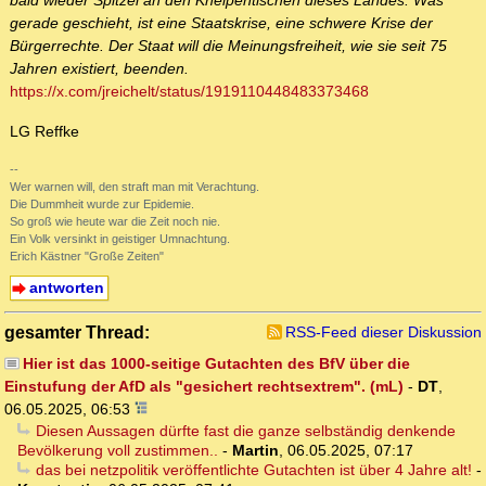
bald wieder Spitzel an den Kneipentischen dieses Landes. Was
gerade geschieht, ist eine Staatskrise, eine schwere Krise der
Bürgerrechte. Der Staat will die Meinungsfreiheit, wie sie seit 75
Jahren existiert, beenden.
https://x.com/jreichelt/status/1919110448483373468
LG Reffke
--
Wer warnen will, den straft man mit Verachtung.
Die Dummheit wurde zur Epidemie.
So groß wie heute war die Zeit noch nie.
Ein Volk versinkt in geistiger Umnachtung.
Erich Kästner "Große Zeiten"
antworten
gesamter Thread:
RSS-Feed dieser Diskussion
Hier ist das 1000-seitige Gutachten des BfV über die
Einstufung der AfD als "gesichert rechtsextrem". (mL)
-
DT
,
06.05.2025, 06:53
Diesen Aussagen dürfte fast die ganze selbständig denkende
Bevölkerung voll zustimmen..
-
Martin
,
06.05.2025, 07:17
das bei netzpolitik veröffentlichte Gutachten ist über 4 Jahre alt!
-