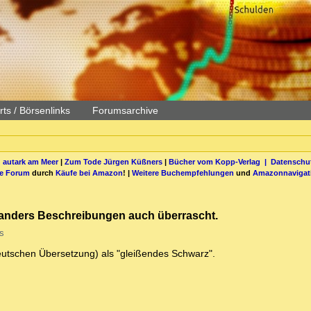
ts / Börsenlinks
Forumsarchive
 autark am Meer
|
Zum Tode Jürgen Küßners
|
Bücher vom Kopp-Verlag |
Datenschut
be Forum
durch
Käufe bei Amazon
! |
Weitere Buchempfehlungen
und
Amazonnavigat
lexanders Beschreibungen auch überrascht.
s
r deutschen Übersetzung) als "gleißendes Schwarz".