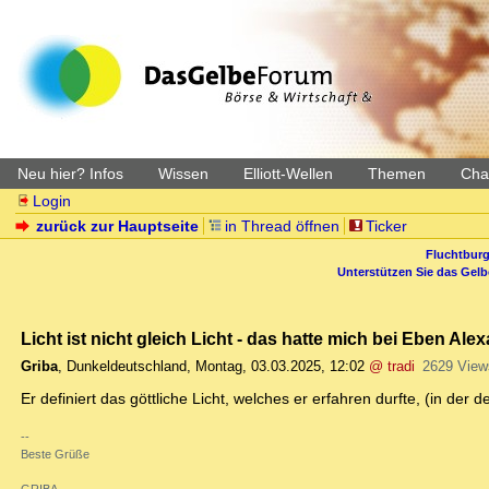
Neu hier? Infos
Wissen
Elliott-Wellen
Themen
Char
Login
zurück zur Hauptseite
in Thread öffnen
Ticker
Fluchtburg
Unterstützen Sie das Gel
Licht ist nicht gleich Licht - das hatte mich bei Eben A
Griba
,
Dunkeldeutschland
,
Montag, 03.03.2025, 12:02
@ tradi
2629 View
Er definiert das göttliche Licht, welches er erfahren durfte, (in de
--
Beste Grüße