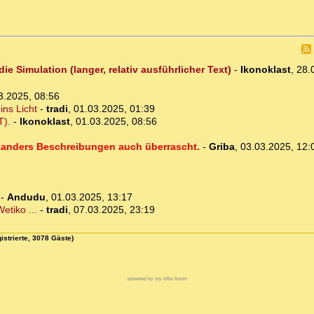
e Simulation (langer, relativ ausführlicher Text)
-
Ikonoklast
,
28.
3.2025, 08:56
ins Licht
-
tradi
,
01.03.2025, 01:39
T).
-
Ikonoklast
,
01.03.2025, 08:56
lexanders Beschreibungen auch überrascht.
-
Griba
,
03.03.2025, 12:
-
Andudu
,
01.03.2025, 13:17
etiko ...
-
tradi
,
07.03.2025, 23:19
istrierte, 3078 Gäste)
powered by my little forum