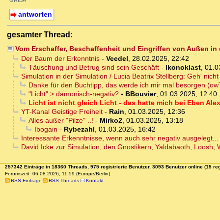
GRIBA
antworten
gesamter Thread:
Vom Erschaffer, Beschaffenheit und Eingriffen von Außen in di
Der Baum der Erkenntnis
-
Veedel
,
28.02.2025, 22:42
Täuschung und Betrug sind sein Geschäft
-
Ikonoklast
,
01.0
Simulation in der Simulation / Lucia Beatrix Stellberg: Geh' nicht 
Danke für den Buchtipp, das werde ich mir mal besorgen (ow
"Licht" > dämonisch-negativ?
-
BBouvier
,
01.03.2025, 12:40
Licht ist nicht gleich Licht - das hatte mich bei Eben A
YT-Kanal Geistige Freiheit
-
Rain
,
01.03.2025, 12:36
Alles außer "Pilze" ..!
-
Mirko2
,
01.03.2025, 13:18
Ibogain
-
Rybezahl
,
01.03.2025, 16:42
Interessante Erkenntnisse, wenn auch sehr negativ ausgelegt...
David Icke zur Simulation, den Gnostikern, Yaldabaoth, Loosh, W
257342 Einträge in 18360 Threads, 975 registrierte Benutzer, 3093 Benutzer online (15 reg
Forumszeit: 06.08.2026, 11:59 (Europe/Berlin)
RSS Einträge
RSS Threads
Kontakt