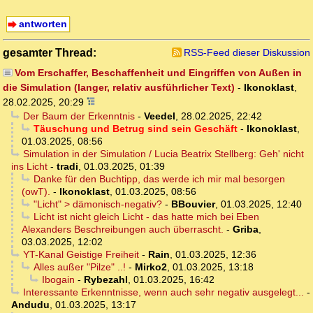
antworten
gesamter Thread:
RSS-Feed dieser Diskussion
Vom Erschaffer, Beschaffenheit und Eingriffen von Außen in
die Simulation (langer, relativ ausführlicher Text)
-
Ikonoklast
,
28.02.2025, 20:29
Der Baum der Erkenntnis
-
Veedel
,
28.02.2025, 22:42
Täuschung und Betrug sind sein Geschäft
-
Ikonoklast
,
01.03.2025, 08:56
Simulation in der Simulation / Lucia Beatrix Stellberg: Geh' nicht
ins Licht
-
tradi
,
01.03.2025, 01:39
Danke für den Buchtipp, das werde ich mir mal besorgen
(owT).
-
Ikonoklast
,
01.03.2025, 08:56
"Licht" > dämonisch-negativ?
-
BBouvier
,
01.03.2025, 12:40
Licht ist nicht gleich Licht - das hatte mich bei Eben
Alexanders Beschreibungen auch überrascht.
-
Griba
,
03.03.2025, 12:02
YT-Kanal Geistige Freiheit
-
Rain
,
01.03.2025, 12:36
Alles außer "Pilze" ..!
-
Mirko2
,
01.03.2025, 13:18
Ibogain
-
Rybezahl
,
01.03.2025, 16:42
Interessante Erkenntnisse, wenn auch sehr negativ ausgelegt...
-
Andudu
,
01.03.2025, 13:17