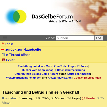
Suche:
Los
Login
zurück zur Hauptseite
in Thread öffnen
Ticker
Fluchtburg autark am Meer
|
Zum Tode Jürgen Küßners
|
Bücher vom Kopp-Verlag |
Datenschutzerklärung
Unterstützen Sie das Gelbe Forum
durch
Käufe bei Amazon
! |
Weitere Buchempfehlungen
und
Amazonnavigation
|
Cookie-Einstellungen
Täuschung und Betrug sind sein Geschäft
Ikonoklast
,
Samstag, 01.03.2025, 08:56
(vor 524 Tagen)
@ Veedel
3825
Views