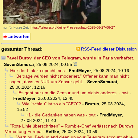
nur für kurze Zeit:
https://telegra.ph/Kleine-Presseschau-2025-06-27-06-27
antworten
gesamter Thread:
RSS-Feed dieser Diskussion
Pavel Durov, der CEO von Telegram, wurde in Paris verhaftet.
-
SevenSamurai
,
25.08.2024, 00:55
Hier der Link zu epochtimes
-
FredMeyer
,
25.08.2024, 10:16
"Beiträge würden nicht moderiert." Offener kann man nicht
sagen, dass es NUR um Zensur geht.
-
SevenSamurai
,
25.08.2024, 12:16
Es geht nur um die Zensur und um nichts anderes. - owt
-
FredMeyer
,
25.08.2024, 12:45
Wie "schlau" ist so ein "CEO"?
-
Brutus
,
25.08.2024,
15:52
+1 - die Gedanken haben was - owt
-
FredMeyer
,
27.08.2024, 11:40
"Rote Linie überschritten" – Rumble-Chef verlässt nach Durows
Verhaftung Europa
-
Reffke
,
25.08.2024, 13:59
"Warning: Backup and clean up your Telegram account while