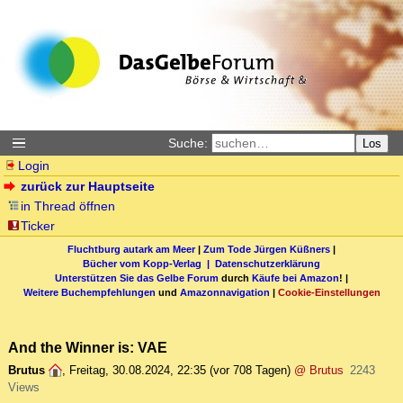
Suche:
Los
Login
zurück zur Hauptseite
in Thread öffnen
Ticker
Fluchtburg autark am Meer
|
Zum Tode Jürgen Küßners
|
Bücher vom Kopp-Verlag |
Datenschutzerklärung
Unterstützen Sie das Gelbe Forum
durch
Käufe bei Amazon
! |
Weitere Buchempfehlungen
und
Amazonnavigation
|
Cookie-Einstellungen
And the Winner is: VAE
Brutus
,
Freitag, 30.08.2024, 22:35
(vor 708 Tagen)
@ Brutus
2243
Views