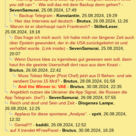
you still can." - Wie soll das mit dem Backup denn gehen?
-
SevenSamurai
,
25.08.2024, 17:49
Backup Telegram
-
Konstantin
,
25.08.2024, 19:29
Hier das Interview auf deutsch
-
Brutus
,
26.08.2024, 11:26
Warum ist er überhaupt nach Frankreich?
-
StillerLeser
,
25.08.2024, 18:18
Das frage ich mich auch. Ich habe mich vor längerer Zeit auch
über Epstein gewundert, der in die USA zurückgekehrt ist und
verhaftet wurde. (Link inside)
-
SevenSamurai
,
25.08.2024,
20:07
Wenn Durovs Idee zu irgendwas gut gewesen sein soll, dann
haut ihn die geeinte Userschaft dort raus aus dem Knast
-
Brutus
,
26.08.2024, 22:42
Muss Tobias Meyer (Post Chef) jetzt aus D fliehen- und wie
verdient Durow 15 Mrd?
-
Brutus
,
28.08.2024, 01:58
And the Winner is: VAE
-
Brutus
,
30.08.2024, 22:35
Angeblich nutzen die Ukrainer die App Signal, die Russen die
App Telegram. (kwT)
-
SevenSamurai
,
26.08.2024, 07:55
Reich und doof und Sein und Zeit
-
Diogenes Lampe
,
26.08.2024, 12:25
Applaus für diese spontane „Analyse“.
-
sprit
,
26.08.2024,
12:32
Genial!!!!
-
kaddii
,
26.08.2024, 12:52
auf X trendet #FreePavel
-
Brutus
,
30.08.2024, 16:28