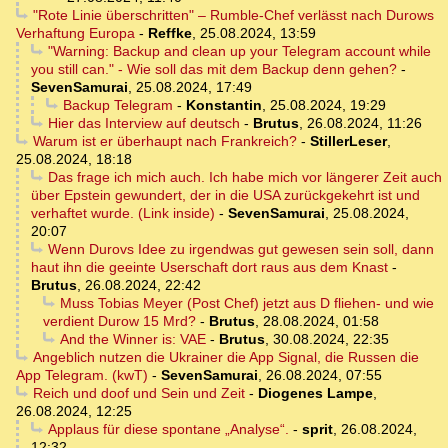
"Rote Linie überschritten" – Rumble-Chef verlässt nach Durows
Verhaftung Europa
-
Reffke
,
25.08.2024, 13:59
"Warning: Backup and clean up your Telegram account while
you still can." - Wie soll das mit dem Backup denn gehen?
-
SevenSamurai
,
25.08.2024, 17:49
Backup Telegram
-
Konstantin
,
25.08.2024, 19:29
Hier das Interview auf deutsch
-
Brutus
,
26.08.2024, 11:26
Warum ist er überhaupt nach Frankreich?
-
StillerLeser
,
25.08.2024, 18:18
Das frage ich mich auch. Ich habe mich vor längerer Zeit auch
über Epstein gewundert, der in die USA zurückgekehrt ist und
verhaftet wurde. (Link inside)
-
SevenSamurai
,
25.08.2024,
20:07
Wenn Durovs Idee zu irgendwas gut gewesen sein soll, dann
haut ihn die geeinte Userschaft dort raus aus dem Knast
-
Brutus
,
26.08.2024, 22:42
Muss Tobias Meyer (Post Chef) jetzt aus D fliehen- und wie
verdient Durow 15 Mrd?
-
Brutus
,
28.08.2024, 01:58
And the Winner is: VAE
-
Brutus
,
30.08.2024, 22:35
Angeblich nutzen die Ukrainer die App Signal, die Russen die
App Telegram. (kwT)
-
SevenSamurai
,
26.08.2024, 07:55
Reich und doof und Sein und Zeit
-
Diogenes Lampe
,
26.08.2024, 12:25
Applaus für diese spontane „Analyse“.
-
sprit
,
26.08.2024,
12:32