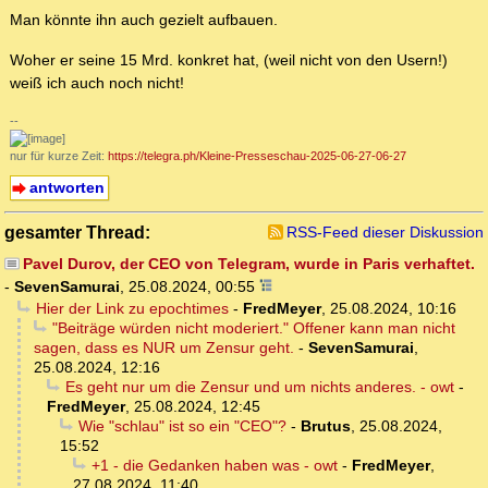
Man könnte ihn auch gezielt aufbauen.
Woher er seine 15 Mrd. konkret hat, (weil nicht von den Usern!)
weiß ich auch noch nicht!
--
nur für kurze Zeit:
https://telegra.ph/Kleine-Presseschau-2025-06-27-06-27
antworten
gesamter Thread:
RSS-Feed dieser Diskussion
Pavel Durov, der CEO von Telegram, wurde in Paris verhaftet.
-
SevenSamurai
,
25.08.2024, 00:55
Hier der Link zu epochtimes
-
FredMeyer
,
25.08.2024, 10:16
"Beiträge würden nicht moderiert." Offener kann man nicht
sagen, dass es NUR um Zensur geht.
-
SevenSamurai
,
25.08.2024, 12:16
Es geht nur um die Zensur und um nichts anderes. - owt
-
FredMeyer
,
25.08.2024, 12:45
Wie "schlau" ist so ein "CEO"?
-
Brutus
,
25.08.2024,
15:52
+1 - die Gedanken haben was - owt
-
FredMeyer
,
27.08.2024, 11:40