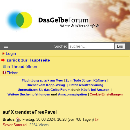
Suche:
Los
Login
zurück zur Hauptseite
in Thread öffnen
Ticker
Fluchtburg autark am Meer
|
Zum Tode Jürgen Küßners
|
Bücher vom Kopp-Verlag |
Datenschutzerklärung
Unterstützen Sie das Gelbe Forum
durch
Käufe bei Amazon
! |
Weitere Buchempfehlungen
und
Amazonnavigation
|
Cookie-Einstellungen
auf X trendet #FreePavel
Brutus
,
Freitag, 30.08.2024, 16:28
(vor 708 Tagen)
@
SevenSamurai
2254 Views