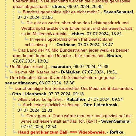
überschüttet, in Deutschland werden die Bundesjugendspiele
quasi abgeschafft.
-
ebbes
,
06.07.2024, 20:45
Bundesjugendspiele gibt es nicht mehr?
-
SevenSamurai
,
07.07.2024, 13:56
Die gibt es weiter, aber ohne den Leistungsdruck und
Wettkampfcharakter, der Eliten formt und die Gesellschaft
so im Mittlemaß ertrinkt.
-
ebbes
,
07.07.2024, 15:31
In vielen Sport-Disziplinen hat Deutschland
schlichtweg …
-
Ostfriese
,
07.07.2024, 18:47
Das Land der 40 Mio Bundestrainer, jeder weiß es besser
aber keiner kennt die Ursache - hier kommt sie
-
Brutus
,
07.07.2024, 13:01
Unfähigkeit reicht ;)
-
mabraton
,
06.07.2024, 11:38
Karma hin, Karma her
-
D-Marker
,
07.07.2024, 18:51
Den Elfmeter hätten 9 von 10 Schiedsrichtern gegeben.
-
sensortimecom
,
06.07.2024, 12:36
Der ehemalige Top-Schiedsrichter Urs Meier sieht das anders
-
Otto Lidenbrock
,
07.07.2024, 09:18
Alles viel zu kompliziert
-
Kaladhor
,
07.07.2024, 09:34
Auch keine glückliche Lösung
-
Otto Lidenbrock
,
07.07.2024, 11:01
Ganz genau. Dann würde man nur noch gezielt auf die
Arme schiessen statt auf das Tor. (kwT)
-
SevenSamurai
,
07.07.2024, 13:54
Hand geht klar zum Ball, ==> Videobeweis.
-
Reffke
,