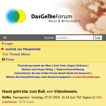
Suche:
Los
Login
zurück zur Hauptseite
in Thread öffnen
Ticker
Fluchtburg autark am Meer
|
Zum Tode Jürgen Küßners
|
Bücher vom Kopp-Verlag |
Datenschutzerklärung
Unterstützen Sie das Gelbe Forum
durch
Käufe bei Amazon
! |
Weitere Buchempfehlungen
und
Amazonnavigation
|
Cookie-Einstellungen
Hand geht klar zum Ball, ==> Videobeweis.
Reffke
,
Narragonien
,
Sonntag, 07.07.2024, 15:14
(vor 762 Tagen)
@ Otto
Lidenbrock
3179 Views