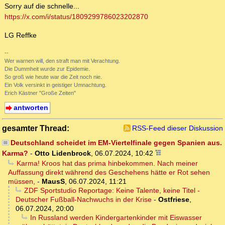
Sorry auf die schnelle...
https://x.com/i/status/1809299786023202870
LG Reffke
--
Wer warnen will, den straft man mit Verachtung.
Die Dummheit wurde zur Epidemie.
So groß wie heute war die Zeit noch nie.
Ein Volk versinkt in geistiger Umnachtung.
Erich Kästner "Große Zeiten"
antworten
gesamter Thread:
RSS-Feed dieser Diskussion
Deutschland scheidet im EM-Viertelfinale gegen Spanien aus.
Karma?
-
Otto Lidenbrock
,
06.07.2024, 10:42
Karma! Kroos hat das prima hinbekommen. Nach meiner
Auffassung direkt während des Geschehens hätte er Rot sehen
müssen,
-
MausS
,
06.07.2024, 11:21
ZDF Sportstudio Reportage: Keine Talente, keine Titel -
Deutscher Fußball-Nachwuchs in der Krise
-
Ostfriese
,
06.07.2024, 20:00
In Russland werden Kindergartenkinder mit Eiswasser