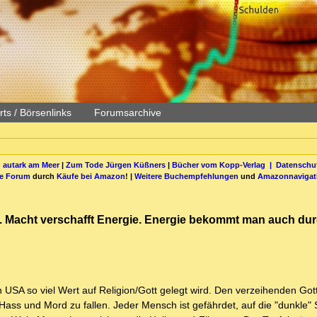
ts / Börsenlinks
Forumsarchive
 autark am Meer
|
Zum Tode Jürgen Küßners
|
Bücher vom Kopp-Verlag |
Datenschut
be Forum
durch
Käufe bei Amazon
! |
Weitere Buchempfehlungen
und
Amazonnavigat
t. Macht verschafft Energie. Energie bekommt man auch du
 USA so viel Wert auf Religion/Gott gelegt wird. Den verzeihenden Gott
Hass und Mord zu fallen. Jeder Mensch ist gefährdet, auf die "dunkle" 