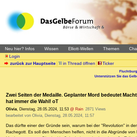
Neu hier? Infos
Wissen
Elliott-Wellen
Themen
Char
Login
zurück zur Hauptseite
in Thread öffnen
Ticker
Fluchtburg
Unterstützen Sie das Gel
Zwei Seiten der Medaille. Geplanter Mord bedeutet Mach
hat immer die Wahl! oT
Olivia
,
Dienstag, 28.05.2024, 11:53
@ Rain
2871 Views
bearbeitet von Olivia, Dienstag, 28.05.2024, 11:57
Das dürfte einer der Gründe sein, warum bei der "Revolution" in den
Rachegott. Es soll den Menschen helfen, nicht in die Abgründe von 