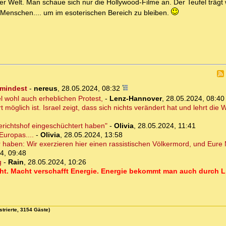
der Welt. Man schaue sich nur die Hollywood-Filme an. Der Teufel trägt
le Menschen.... um im esoterischen Bereich zu bleiben.
umindest
-
nereus
,
28.05.2024, 08:32
ael wohl auch erheblichen Protest,
-
Lenz-Hannover
,
28.05.2024, 08:40
 möglich ist. Israel zeigt, dass sich nichts verändert hat und lehrt die
erichtshof eingeschüchtert haben"
-
Olivia
,
28.05.2024, 11:41
 Europas....
-
Olivia
,
28.05.2024, 13:58
 haben: Wir exerzieren hier einen rassistischen Völkermord, und Eure 
4, 09:48
g
-
Rain
,
28.05.2024, 10:26
cht. Macht verschafft Energie. Energie bekommt man auch durch L
strierte, 3154 Gäste)