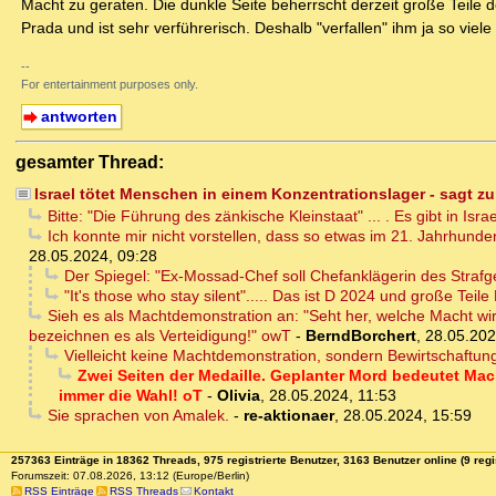
Macht zu geraten. Die dunkle Seite beherrscht derzeit große Teile 
Prada und ist sehr verführerisch. Deshalb "verfallen" ihm ja so vie
--
For entertainment purposes only.
antworten
gesamter Thread:
Israel tötet Menschen in einem Konzentrationslager - sagt z
Bitte: "Die Führung des zänkische Kleinstaat" ... . Es gibt in Isr
Ich konnte mir nicht vorstellen, dass so etwas im 21. Jahrhundert
28.05.2024, 09:28
Der Spiegel: "Ex-Mossad-Chef soll Chefanklägerin des Strafg
"It's those who stay silent"..... Das ist D 2024 und große Teile
Sieh es als Machtdemonstration an: "Seht her, welche Macht wir
bezeichnen es als Verteidigung!" owT
-
BerndBorchert
,
28.05.202
Vielleicht keine Machtdemonstration, sondern Bewirtschaftun
Zwei Seiten der Medaille. Geplanter Mord bedeutet Ma
immer die Wahl! oT
-
Olivia
,
28.05.2024, 11:53
Sie sprachen von Amalek.
-
re-aktionaer
,
28.05.2024, 15:59
257363 Einträge in 18362 Threads, 975 registrierte Benutzer, 3163 Benutzer online (9 regi
Forumszeit: 07.08.2026, 13:12 (Europe/Berlin)
RSS Einträge
RSS Threads
Kontakt