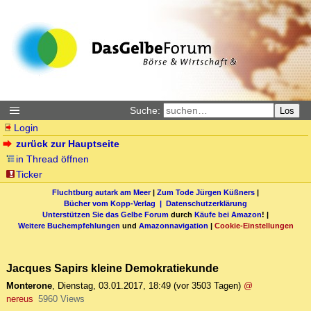
Suche:
Los
Login
zurück zur Hauptseite
in Thread öffnen
Ticker
Fluchtburg autark am Meer
|
Zum Tode Jürgen Küßners
|
Bücher vom Kopp-Verlag |
Datenschutzerklärung
Unterstützen Sie das Gelbe Forum
durch
Käufe bei Amazon
! |
Weitere Buchempfehlungen
und
Amazonnavigation
|
Cookie-Einstellungen
Jacques Sapirs kleine Demokratiekunde
Monterone
,
Dienstag, 03.01.2017, 18:49
(vor 3503 Tagen)
@
nereus
5960 Views