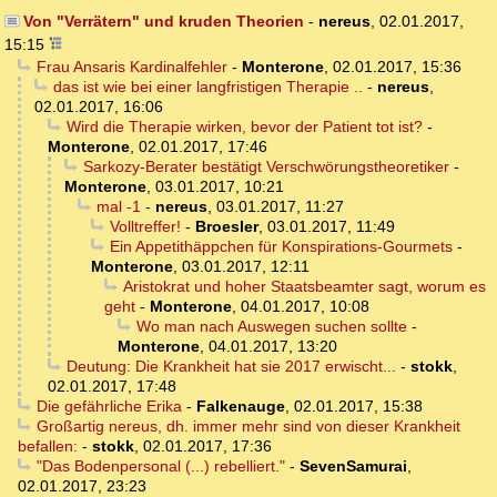
Von "Verrätern" und kruden Theorien
-
nereus
,
02.01.2017,
15:15
Frau Ansaris Kardinalfehler
-
Monterone
,
02.01.2017, 15:36
das ist wie bei einer langfristigen Therapie ..
-
nereus
,
02.01.2017, 16:06
Wird die Therapie wirken, bevor der Patient tot ist?
-
Monterone
,
02.01.2017, 17:46
Sarkozy-Berater bestätigt Verschwörungstheoretiker
-
Monterone
,
03.01.2017, 10:21
mal -1
-
nereus
,
03.01.2017, 11:27
Volltreffer!
-
Broesler
,
03.01.2017, 11:49
Ein Appetithäppchen für Konspirations-Gourmets
-
Monterone
,
03.01.2017, 12:11
Aristokrat und hoher Staatsbeamter sagt, worum es
geht
-
Monterone
,
04.01.2017, 10:08
Wo man nach Auswegen suchen sollte
-
Monterone
,
04.01.2017, 13:20
Deutung: Die Krankheit hat sie 2017 erwischt...
-
stokk
,
02.01.2017, 17:48
Die gefährliche Erika
-
Falkenauge
,
02.01.2017, 15:38
Großartig nereus, dh. immer mehr sind von dieser Krankheit
befallen:
-
stokk
,
02.01.2017, 17:36
"Das Bodenpersonal (...) rebelliert."
-
SevenSamurai
,
02.01.2017, 23:23