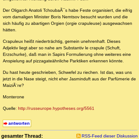
Der Oligarch Anatoli TchoubaÃ¯s habe Feste organisiert, die eifrig
vom damaligen Minister Boris Nemtsov besucht wurden und die
sich häufig zu abartigen Orgien (orgie crapuleuse) ausgewachsen
hätten.
Crapuleux heißt niederträchtig, gemein unehrenhaft. Dieses
Adjektiv liegt aber so nahe am Substantiv le crapule (Schuft,
Erzschurke), daß man in Sapirs Formulierung ohne weiteres eine
Anspielung auf pizzagateähnliche Parktiken erkennen könnte.
Du hast heute geschrieben, Schwefel zu riechen. Ist das, was uns
jetzt in die Nase steigt, nicht eher Jasminduft aus der Parfümerie de
MaiziÃ¨re?
Monterone
Quelle:
http://russeurope.hypotheses.org/5561
antworten
gesamter Thread:
RSS-Feed dieser Diskussion