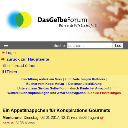
Suche:
Los
Login
zurück zur Hauptseite
in Thread öffnen
Ticker
Fluchtburg autark am Meer
|
Zum Tode Jürgen Küßners
|
Bücher vom Kopp-Verlag |
Datenschutzerklärung
Unterstützen Sie das Gelbe Forum
durch
Käufe bei Amazon
! |
Weitere Buchempfehlungen
und
Amazonnavigation
|
Cookie-Einstellungen
Ein Appetithäppchen für Konspirations-Gourmets
Monterone
,
Dienstag, 03.01.2017, 12:11
(vor 3503 Tagen)
@
nereus
6138 Views