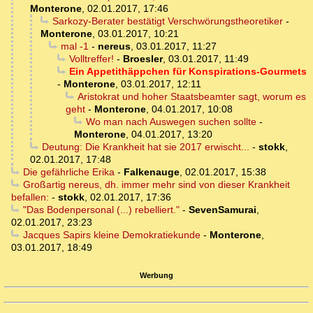
Monterone
,
02.01.2017, 17:46
Sarkozy-Berater bestätigt Verschwörungstheoretiker
-
Monterone
,
03.01.2017, 10:21
mal -1
-
nereus
,
03.01.2017, 11:27
Volltreffer!
-
Broesler
,
03.01.2017, 11:49
Ein Appetithäppchen für Konspirations-Gourmets
-
Monterone
,
03.01.2017, 12:11
Aristokrat und hoher Staatsbeamter sagt, worum es
geht
-
Monterone
,
04.01.2017, 10:08
Wo man nach Auswegen suchen sollte
-
Monterone
,
04.01.2017, 13:20
Deutung: Die Krankheit hat sie 2017 erwischt...
-
stokk
,
02.01.2017, 17:48
Die gefährliche Erika
-
Falkenauge
,
02.01.2017, 15:38
Großartig nereus, dh. immer mehr sind von dieser Krankheit
befallen:
-
stokk
,
02.01.2017, 17:36
"Das Bodenpersonal (...) rebelliert."
-
SevenSamurai
,
02.01.2017, 23:23
Jacques Sapirs kleine Demokratiekunde
-
Monterone
,
03.01.2017, 18:49
Werbung