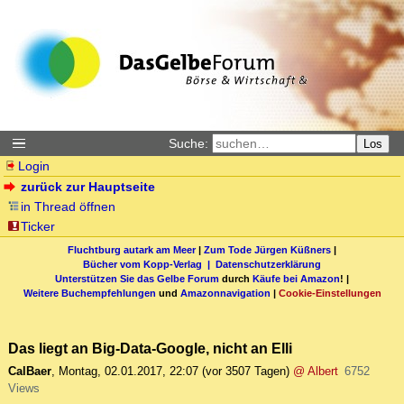
Suche:
Los
Login
zurück zur Hauptseite
in Thread öffnen
Ticker
Fluchtburg autark am Meer
|
Zum Tode Jürgen Küßners
|
Bücher vom Kopp-Verlag |
Datenschutzerklärung
Unterstützen Sie das Gelbe Forum
durch
Käufe bei Amazon
! |
Weitere Buchempfehlungen
und
Amazonnavigation
|
Cookie-Einstellungen
Das liegt an Big-Data-Google, nicht an Elli
CalBaer
,
Montag, 02.01.2017, 22:07
(vor 3507 Tagen)
@ Albert
6752
Views