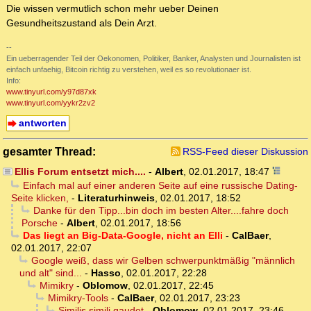
Die wissen vermutlich schon mehr ueber Deinen
Gesundheitszustand als Dein Arzt.
--
Ein ueberragender Teil der Oekonomen, Politiker, Banker, Analysten und Journalisten ist
einfach unfaehig, Bitcoin richtig zu verstehen, weil es so revolutionaer ist.
Info:
www.tinyurl.com/y97d87xk
www.tinyurl.com/yykr2zv2
antworten
gesamter Thread:
RSS-Feed dieser Diskussion
Ellis Forum entsetzt mich....
-
Albert
,
02.01.2017, 18:47
Einfach mal auf einer anderen Seite auf eine russische Dating-
Seite klicken,
-
Literaturhinweis
,
02.01.2017, 18:52
Danke für den Tipp...bin doch im besten Alter....fahre doch
Porsche
-
Albert
,
02.01.2017, 18:56
Das liegt an Big-Data-Google, nicht an Elli
-
CalBaer
,
02.01.2017, 22:07
Google weiß, dass wir Gelben schwerpunktmäßig "männlich
und alt" sind...
-
Hasso
,
02.01.2017, 22:28
Mimikry
-
Oblomow
,
02.01.2017, 22:45
Mimikry-Tools
-
CalBaer
,
02.01.2017, 23:23
Similis simili gaudet
-
Oblomow
,
02.01.2017, 23:46