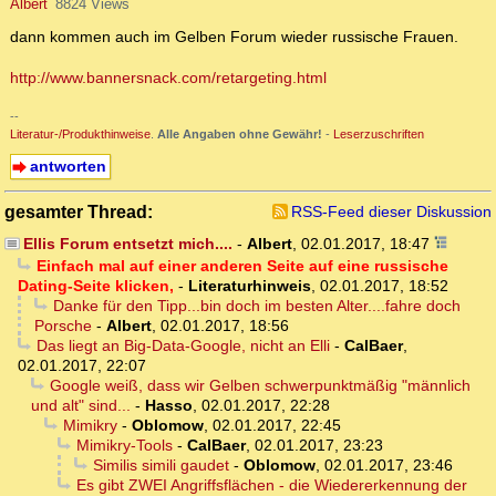
Albert
8824 Views
dann kommen auch im Gelben Forum wieder russische Frauen.
http://www.bannersnack.com/retargeting.html
--
Literatur-/Produkthinweise
.
Alle Angaben ohne Gewähr!
-
Leserzuschriften
antworten
gesamter Thread:
RSS-Feed dieser Diskussion
Ellis Forum entsetzt mich....
-
Albert
,
02.01.2017, 18:47
Einfach mal auf einer anderen Seite auf eine russische
Dating-Seite klicken,
-
Literaturhinweis
,
02.01.2017, 18:52
Danke für den Tipp...bin doch im besten Alter....fahre doch
Porsche
-
Albert
,
02.01.2017, 18:56
Das liegt an Big-Data-Google, nicht an Elli
-
CalBaer
,
02.01.2017, 22:07
Google weiß, dass wir Gelben schwerpunktmäßig "männlich
und alt" sind...
-
Hasso
,
02.01.2017, 22:28
Mimikry
-
Oblomow
,
02.01.2017, 22:45
Mimikry-Tools
-
CalBaer
,
02.01.2017, 23:23
Similis simili gaudet
-
Oblomow
,
02.01.2017, 23:46
Es gibt ZWEI Angriffsflächen - die Wiedererkennung der