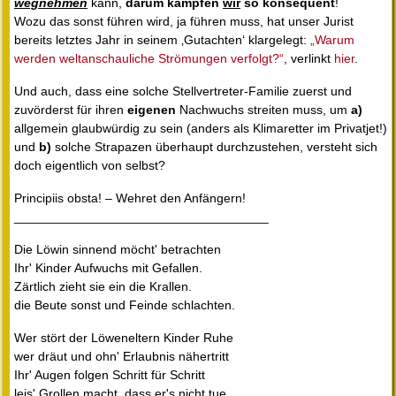
wegnehmen
kann,
darum kämpfen
wir
so konsequent
!
Wozu das sonst führen wird, ja führen muss, hat unser Jurist
bereits letztes Jahr in seinem ‚Gutachten‘ klargelegt:
„Warum
werden weltanschauliche Strömungen verfolgt?“
, verlinkt
hier
.
Und auch, dass eine solche Stellvertreter-Familie zuerst und
zuvörderst für ihren
eigenen
Nachwuchs streiten muss, um
a)
allgemein glaubwürdig zu sein (anders als Klimaretter im Privatjet!)
und
b)
solche Strapazen überhaupt durchzustehen, versteht sich
doch eigentlich von selbst?
Principiis obsta! – Wehret den Anfängern!
____________________________________
Die Löwin sinnend möcht' betrachten
Ihr' Kinder Aufwuchs mit Gefallen.
Zärtlich zieht sie ein die Krallen.
die Beute sonst und Feinde schlachten.
Wer stört der Löweneltern Kinder Ruhe
wer dräut und ohn' Erlaubnis nähertritt
Ihr' Augen folgen Schritt für Schritt
leis' Grollen macht, dass er's nicht tue.