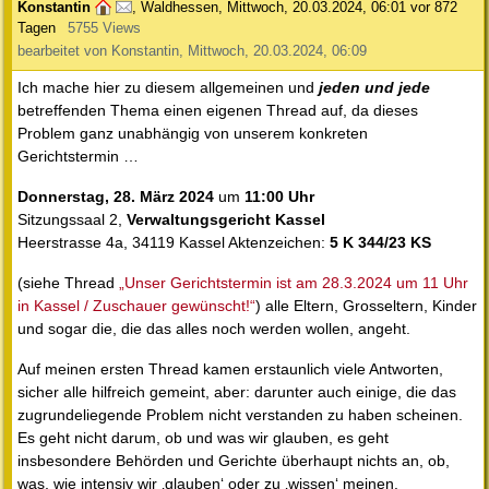
Konstantin
,
Waldhessen
,
Mittwoch, 20.03.2024, 06:01
vor 872
Tagen
5755 Views
bearbeitet von Konstantin, Mittwoch, 20.03.2024, 06:09
Ich mache hier zu diesem allgemeinen und
jeden und jede
betreffenden Thema einen eigenen Thread auf, da dieses
Problem ganz unabhängig von unserem konkreten
Gerichtstermin …
Donnerstag, 28. März 2024
um
11:00 Uhr
Sitzungssaal 2,
Verwaltungsgericht Kassel
Heerstrasse 4a, 34119 Kassel Aktenzeichen:
5 K 344/23 KS
(siehe Thread
„Unser Gerichtstermin ist am 28.3.2024 um 11 Uhr
in Kassel / Zuschauer gewünscht!“
) alle Eltern, Grosseltern, Kinder
und sogar die, die das alles noch werden wollen, angeht.
Auf meinen ersten Thread kamen erstaunlich viele Antworten,
sicher alle hilfreich gemeint, aber: darunter auch einige, die das
zugrundeliegende Problem nicht verstanden zu haben scheinen.
Es geht nicht darum, ob und was wir glauben, es geht
insbesondere Behörden und Gerichte überhaupt nichts an, ob,
was, wie intensiv wir ‚glauben‘ oder zu ‚wissen‘ meinen.