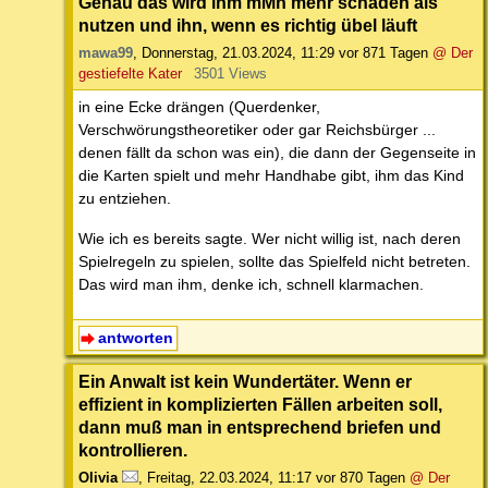
Genau das wird ihm mMn mehr schaden als
nutzen und ihn, wenn es richtig übel läuft
mawa99
,
Donnerstag, 21.03.2024, 11:29
vor 871 Tagen
@ Der
gestiefelte Kater
3501 Views
in eine Ecke drängen (Querdenker,
Verschwörungstheoretiker oder gar Reichsbürger ...
denen fällt da schon was ein), die dann der Gegenseite in
die Karten spielt und mehr Handhabe gibt, ihm das Kind
zu entziehen.
Wie ich es bereits sagte. Wer nicht willig ist, nach deren
Spielregeln zu spielen, sollte das Spielfeld nicht betreten.
Das wird man ihm, denke ich, schnell klarmachen.
antworten
Ein Anwalt ist kein Wundertäter. Wenn er
effizient in komplizierten Fällen arbeiten soll,
dann muß man in entsprechend briefen und
kontrollieren.
Olivia
,
Freitag, 22.03.2024, 11:17
vor 870 Tagen
@ Der