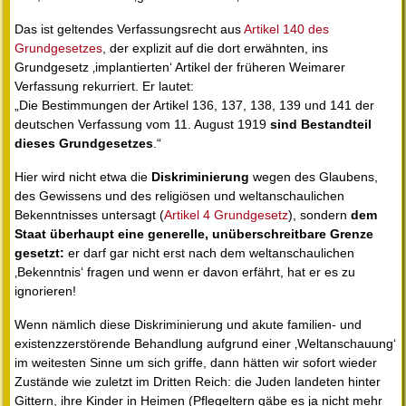
Das ist geltendes Verfassungsrecht aus
Artikel 140 des
Grundgesetzes
, der explizit auf die dort erwähnten, ins
Grundgesetz ‚implantierten‘ Artikel der früheren Weimarer
Verfassung rekurriert. Er lautet:
„Die Bestimmungen der Artikel 136, 137, 138, 139 und 141 der
deutschen Verfassung vom 11. August 1919
sind Bestandteil
dieses Grundgesetzes
.“
Hier wird nicht etwa die
Diskriminierung
wegen des Glaubens,
des Gewissens und des religiösen und weltanschaulichen
Bekenntnisses untersagt (
Artikel 4 Grundgesetz
), sondern
dem
Staat überhaupt eine generelle, unüberschreitbare Grenze
gesetzt:
er darf gar nicht erst nach dem weltanschaulichen
‚Bekenntnis‘ fragen und wenn er davon erfährt, hat er es zu
ignorieren!
Wenn nämlich diese Diskriminierung und akute familien- und
existenzzerstörende Behandlung aufgrund einer ‚Weltanschauung‘
im weitesten Sinne um sich griffe, dann hätten wir sofort wieder
Zustände wie zuletzt im Dritten Reich: die Juden landeten hinter
Gittern, ihre Kinder in Heimen (Pflegeltern gäbe es ja nicht mehr