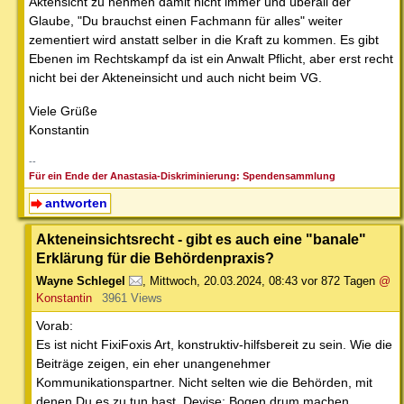
Aktensicht zu nehmen damit nicht immer und überall der
Glaube, "Du brauchst einen Fachmann für alles" weiter
zementiert wird anstatt selber in die Kraft zu kommen. Es gibt
Ebenen im Rechtskampf da ist ein Anwalt Pflicht, aber erst recht
nicht bei der Akteneinsicht und auch nicht beim VG.
Viele Grüße
Konstantin
--
Für ein Ende der Anastasia-Diskriminierung: Spendensammlung
antworten
Akteneinsichtsrecht - gibt es auch eine "banale"
Erklärung für die Behördenpraxis?
Wayne Schlegel
,
Mittwoch, 20.03.2024, 08:43
vor 872 Tagen
@
Konstantin
3961 Views
Vorab:
Es ist nicht FixiFoxis Art, konstruktiv-hilfsbereit zu sein. Wie die
Beiträge zeigen, ein eher unangenehmer
Kommunikationspartner. Nicht selten wie die Behörden, mit
denen Du es zu tun hast. Devise: Bogen drum machen.