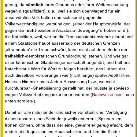
genug, da
sämtlich
ihres Glaubens oder Ihrer Weltanschauung
wegen disqualifiziert), u.a., weil sie sich überwiegend für ein
auserwähltes Volk halten und sich somit gegen die
Völkerverständigung ‚versündigen‘ (einer der Hauptvorwürfe, der
gegen die
nicht
-existente Anastasia-‚Bewegung‘ erhoben wird!),
die Katholiken, weil, wer an die Transsubstantionslehre glaubt und
einem Staatsoberhaupt ausserhalb der deutschen Grenzen
‚ultramontan‘ die Treue schwört, kann nicht auf dem ‚Boden der
freiheitlich-demo­kra­ti­schen Grundordnung‘ stehen. Und wer gar
einer lutherischen Glaubensgemeinschaft angehört, und Luthers
Katechismus Wort für Wort zu folgen bereit ist, des Luther, der
doch dieselben Forderungen wie (nicht lange) später Adolf Hitler,
Heinrich Himmler nach Juden-Ausweisung bzw., wo nicht
durchführbar -Ghettoisierung gestellt hat, der müsste ja sowieso
wegen Volksverhetzung inkarzeriert werden (
Nachweise hier
-nach
unten scrollen-).
Damit wir alle miteinander und sicher vor staatlicher Verfolgung
diesen unseren -aus Sicht der jeweils anderen- ‚Spinnereien‘
frönen können, ohne dass der eine,
gewinnt er genug
Macht
, dem
andern die Inquisition ins Haus schicken und ihm die Kinder