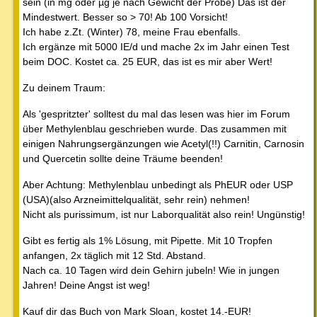
sein (in mg oder µg je nach Gewicht der Probe) Das ist der
Mindestwert. Besser so > 70! Ab 100 Vorsicht!
Ich habe z.Zt. (Winter) 78, meine Frau ebenfalls.
Ich ergänze mit 5000 IE/d und mache 2x im Jahr einen Test
beim DOC. Kostet ca. 25 EUR, das ist es mir aber Wert!
Zu deinem Traum:
Als 'gespritzter' solltest du mal das lesen was hier im Forum
über Methylenblau geschrieben wurde. Das zusammen mit
einigen Nahrungsergänzungen wie Acetyl(!!) Carnitin, Carnosin
und Quercetin sollte deine Träume beenden!
Aber Achtung: Methylenblau unbedingt als PhEUR oder USP
(USA)(also Arzneimittelqualität, sehr rein) nehmen!
Nicht als purissimum, ist nur Laborqualität also rein! Ungünstig!
Gibt es fertig als 1% Lösung, mit Pipette. Mit 10 Tropfen
anfangen, 2x täglich mit 12 Std. Abstand.
Nach ca. 10 Tagen wird dein Gehirn jubeln! Wie in jungen
Jahren! Deine Angst ist weg!
Kauf dir das Buch von Mark Sloan, kostet 14.-EUR!