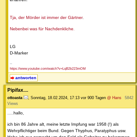
Tja, der Mörder ist immer der Gärtner
.
Nebenbei was für Nachdenkliche.
LG
D-Marker
--
https://www.youtube.com/watch?v=LqB2b223mOM
antworten
Pipifax....
ottoasta
,
Sonntag, 18.02.2024, 17:13
vor 900 Tagen
@ Hans
5842
Views
.....hallo,
ich bin 86 Jahre alt, meine letzte Impfung war 1958 (!) als
Wehrpflichtiger beim Bund. Gegen Thyphus, Paratyphus usw.
Habe ich nur gemacht um den Sold als Gefreiter zu bekommen,