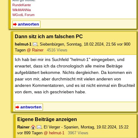
Ami go home!
RundeKante
WikiMANNia
WGvdL Forum
antworten
Dann sitz ich am falschen PC
helmut-1
,
Siebenbürgen
,
Sonntag, 18.02.2024, 21:56
vor 900
Tagen
@ Rainer
4516 Views
Ich hab bei mir ins Suchfeld "helmut-1" eingegeben, und
erwartet, dass ich da chronologisch alle meine Beiträge
aufgeblättert bekomme. Nichts dergleichen. Da kommen ein
paar von mir, aber durchmischt mit vielen anderen von
anderen Kommentatoren, und es ist nicht einmal ein Bruchteil
von dem, was ich geschrieben habe.
antworten
Eigene Beiträge anzeigen
Rainer
,
El Verger - Spanien
,
Montag, 19.02.2024, 15:22
vor 899 Tagen
@ helmut-1
3967 Views