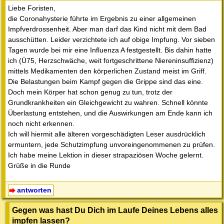
Liebe Foristen,
die Coronahysterie führte im Ergebnis zu einer allgemeinen
Impfverdrossenheit. Aber man darf das Kind nicht mit dem Bad
ausschütten. Leider verzichtete ich auf obige Impfung. Vor sieben
Tagen wurde bei mir eine Influenza A festgestellt. Bis dahin hatte
ich (Ü75, Herzschwäche, weit fortgeschrittene Niereninsuffizienz)
mittels Medikamenten den körperlichen Zustand meist im Griff.
Die Belastungen beim Kampf gegen die Grippe sind das eine.
Doch mein Körper hat schon genug zu tun, trotz der
Grundkrankheiten ein Gleichgewicht zu wahren. Schnell könnte
Überlastung entstehen, und die Auswirkungen am Ende kann ich
noch nicht erkennen.
Ich will hiermit alle älteren vorgeschädigten Leser ausdrücklich
ermuntern, jede Schutzimpfung unvoreingenommenen zu prüfen.
Ich habe meine Lektion in dieser strapaziösen Woche gelernt.
Grüße in die Runde
antworten
Gegen was hast Du Dich im Laufe Deines Lebens alles
impfen lassen?