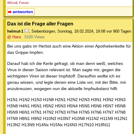
WGvdL Forum
antworten
Das ist die Frage aller Fragen
helmut-1
,
Siebenbürgen
,
Sonntag, 18.02.2024, 19:08
vor 900 Tagen
@ Hans
5100 Views
Bei uns gabs im Herbst auch eine Aktion einer Apothekenkette für
das Grippe-Impfen.
Darauf hab ich die Kerle gefragt, ob man denn weiß, welches
Virus in dieser Saison relevant ist. Man sagte mir, gegen die
wichtigsten Viren ist dieser Impfstoff. Daraufhin wollte ich es
genau wissen, und legte denen eine Liste vor, mit der Bitte, mir
anzukreuzen, wogegen nun die aktuelle Impfsubstanz hilft.
H1N1 H1N2 H1N3 H1N8 H2N1 H2N2 H2N3 H3N1 H3N2 H3N3
H3N8 H4N1 H5N1 H5N2 H5N3 H5N4 H5N5 H5N6 H5N7 H5N8
H5N9 H6N1 H7N1 H7N2 H7N3 H7N4 H7N5 H7N6 H7N7 H7N8
H7N9 H8N1 H9N2 H10N3 H10N7 H10N8 H11N2 H11N9 H12N1
H13N2 H13N9 H14Nx H15Nx H16N3 H17N10 H18N11