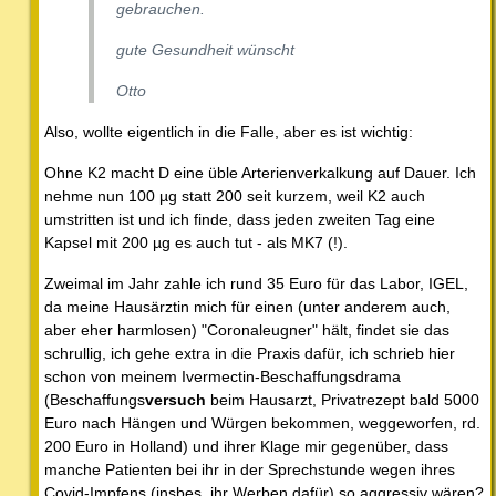
gebrauchen.
gute Gesundheit wünscht
Otto
Also, wollte eigentlich in die Falle, aber es ist wichtig:
Ohne K2 macht D eine üble Arterienverkalkung auf Dauer. Ich
nehme nun 100 µg statt 200 seit kurzem, weil K2 auch
umstritten ist und ich finde, dass jeden zweiten Tag eine
Kapsel mit 200 µg es auch tut - als MK7 (!).
Zweimal im Jahr zahle ich rund 35 Euro für das Labor, IGEL,
da meine Hausärztin mich für einen (unter anderem auch,
aber eher harmlosen) "Coronaleugner" hält, findet sie das
schrullig, ich gehe extra in die Praxis dafür, ich schrieb hier
schon von meinem Ivermectin-Beschaffungsdrama
(Beschaffungs
versuch
beim Hausarzt, Privatrezept bald 5000
Euro nach Hängen und Würgen bekommen, weggeworfen, rd.
200 Euro in Holland) und ihrer Klage mir gegenüber, dass
manche Patienten bei ihr in der Sprechstunde wegen ihres
Covid-Impfens (insbes. ihr Werben dafür) so aggressiv wären?