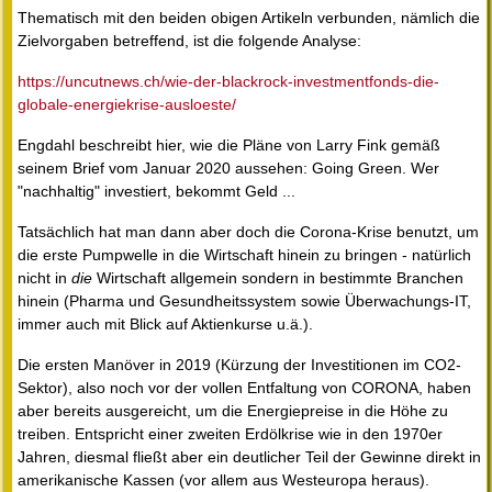
Thematisch mit den beiden obigen Artikeln verbunden, nämlich die
Zielvorgaben betreffend, ist die folgende Analyse:
https://uncutnews.ch/wie-der-blackrock-investmentfonds-die-
globale-energiekrise-ausloeste/
Engdahl beschreibt hier, wie die Pläne von Larry Fink gemäß
seinem Brief vom Januar 2020 aussehen: Going Green. Wer
"nachhaltig" investiert, bekommt Geld ...
Tatsächlich hat man dann aber doch die Corona-Krise benutzt, um
die erste Pumpwelle in die Wirtschaft hinein zu bringen - natürlich
nicht in
die
Wirtschaft allgemein sondern in bestimmte Branchen
hinein (Pharma und Gesundheitssystem sowie Überwachungs-IT,
immer auch mit Blick auf Aktienkurse u.ä.).
Die ersten Manöver in 2019 (Kürzung der Investitionen im CO2-
Sektor), also noch vor der vollen Entfaltung von CORONA, haben
aber bereits ausgereicht, um die Energiepreise in die Höhe zu
treiben. Entspricht einer zweiten Erdölkrise wie in den 1970er
Jahren, diesmal fließt aber ein deutlicher Teil der Gewinne direkt in
amerikanische Kassen (vor allem aus Westeuropa heraus).