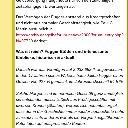
Geldversorgung hängt heute nur von den zukünftigen
zeitabhängigen Erwartungen ab.
Das Vermögen der Fugger entstand aus Kreditgeschäften
und nicht aus normaler Geschäftstätigkeit, wie Paul C.
Martin ausführlich in
https://archiv.dasgelbeforum.net/ewf2000/forum_entry.php?
id=97729
darlegt:
Was ist reich? Fugger-Etüden und interessante
Einblicke, historisch & aktuell
Danach war das Vermögen auf 2.032.652 fl. angewachsen.
In den 17 Jahren seines Wirkens hatte Jakob Fugger einen
Gewinn von 927 % gemacht, im Jahresdurchschnitt 54,5 %.
Solche Margen sind im normalen Geschäft ganz unmöglich;
sie entstanden ausschließlich aus Kreditgeschäften mit
diversen Kronen (Staaten), woraus sich nebenbei ergibt,
dass der in der Geschichte immer wieder beobachtete hohe
Zinssatz nichts anderes war als ein Vorgriff kriegsführender
Potentaten auf entsprechende Beuten.