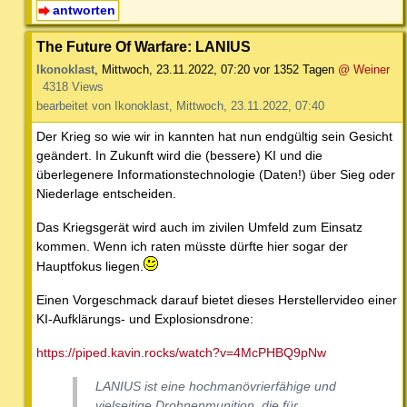
antworten
The Future Of Warfare: LANIUS
Ikonoklast
,
Mittwoch, 23.11.2022, 07:20
vor 1352 Tagen
@ Weiner
4318 Views
bearbeitet von Ikonoklast, Mittwoch, 23.11.2022, 07:40
Der Krieg so wie wir in kannten hat nun endgültig sein Gesicht
geändert. In Zukunft wird die (bessere) KI und die
überlegenere Informationstechnologie (Daten!) über Sieg oder
Niederlage entscheiden.
Das Kriegsgerät wird auch im zivilen Umfeld zum Einsatz
kommen. Wenn ich raten müsste dürfte hier sogar der
Hauptfokus liegen.
Einen Vorgeschmack darauf bietet dieses Herstellervideo einer
KI-Aufklärungs- und Explosionsdrone:
https://piped.kavin.rocks/watch?v=4McPHBQ9pNw
LANIUS ist eine hochmanövrierfähige und
vielseitige Drohnenmunition, die für