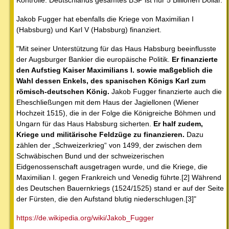
Jakob Fugger hat ebenfalls die Kriege von Maximilian I
(Habsburg) und Karl V (Habsburg) finanziert.
"Mit seiner Unterstützung für das Haus Habsburg beeinflusste
der Augsburger Bankier die europäische Politik.
Er finanzierte
den Aufstieg Kaiser Maximilians I. sowie maßgeblich die
Wahl dessen Enkels, des spanischen Königs Karl zum
römisch-deutschen König.
Jakob Fugger finanzierte auch die
Eheschließungen mit dem Haus der Jagiellonen (Wiener
Hochzeit 1515), die in der Folge die Königreiche Böhmen und
Ungarn für das Haus Habsburg sicherten.
Er half zudem,
Kriege und militärische Feldzüge zu finanzieren.
Dazu
zählen der „Schweizerkrieg“ von 1499, der zwischen dem
Schwäbischen Bund und der schweizerischen
Eidgenossenschaft ausgetragen wurde, und die Kriege, die
Maximilian I. gegen Frankreich und Venedig führte.[2] Während
des Deutschen Bauernkriegs (1524/1525) stand er auf der Seite
der Fürsten, die den Aufstand blutig niederschlugen.[3]"
https://de.wikipedia.org/wiki/Jakob_Fugger